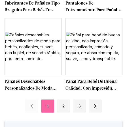
Fabricantes De Pañales Tipo
Pantalones De
Braguita Para Bebés En
Entrenamiento Para Pañales
China. Pañales Tipo Braguita
De Bebé A Un Precio
De Absorción Rápida Con
Razonable, Con Cintura
Indicador De Humedad
Elástica De 360 Grados Y
Transparente. Pañales Tipo
Protección Contra Fugas,
Pull-Up.
Con Cinta Adhesiva.
Pantalones Para Caminar
Para Bebé.
Pañales Desechables
Pañal Para Bebé De Buena
Personalizados De Moda
Calidad, Con Impresión
Para Bebés, Confiables,
Personalizada, Cómodo Y
Suaves Con La Piel, De
Seguro, De Absorción
1
2
3
Secado Rápido, Para
Rápida, Suave, Seco Y
Entrenamiento.
Transpirable.