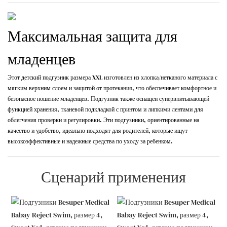
Максимальная защита для
младенцев
Этот детский подгузник размера XXL изготовлен из хлопка/нетканого материала с
мягким верхним слоем и защитой от протекания, что обеспечивает комфортное и
безопасное ношение младенцев. Подгузник также оснащен супервпитывающей
функцией хранения, тканевой подкладкой с принтом и липкими лентами для
облегчения проверки и регулировки. Эти подгузники, ориентированные на
качество и удобство, идеально подходят для родителей, которые ищут
высокоэффективные и надежные средства по уходу за ребенком.
Сценарий применения