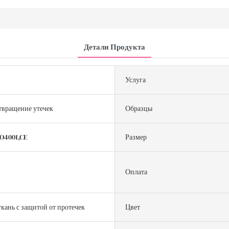
Детали Продукта
Услуга
твращение утечек
Образцы
SO4001,CE
Размер
Оплата
ткань с защитой от протечек
Цвет