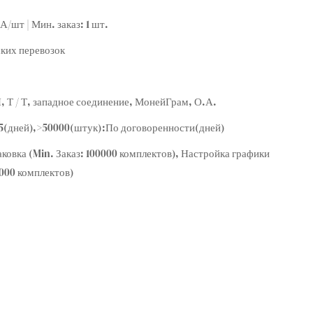
/шт | Мин. заказ: 1 шт.
ких перевозок
/ П, Т / Т, западное соединение, МонейГрам, О.А.
15(дней),>50000(штук):По договоренности(дней)
ковка (Min. Заказ: 100000 комплектов), Настройка графики
0000 комплектов)