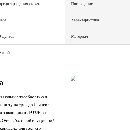
предотвращения утечек
Поглощение
вый
Характеристика
0 фунтов
Материал
Китай
та
тывающей способностью и
щиту на срок до 12 часов!
итывающим в JIAYUE, его
. Очень большой внутренний
ади даже для тех, кто