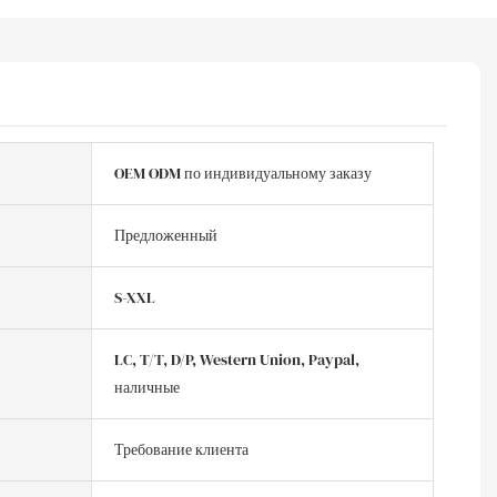
OEM ODM по индивидуальному заказу
Предложенный
S-XXL
LC, T/T, D/P, Western Union, Paypal,
наличные
Требование клиента