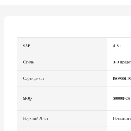
SAP
4-8 г
Стиль
3-D предо
Сертификат
ISO9001,I
MOQ
50000PCS
Верхний Лист
Нетканая 