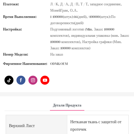
Платежи:
Л / К, Д / А, Д / П, Т / Т, западное соединение,
МонейГрам, О.А.
Время Выполнения:
1-100000(штук):16(дней),>100000(штук):По
договоренности(дней)
Настройка:
Подгонянный логотип (Min. Заказ: 100000
комплектов), индивидуальная упаковка (мин. Заказ:
100000 комплектов), Настройка графики (Мин.
Заказ: 100000 комплектов)
Номер Модели:
На заказ
Фирменное Наименование:
ODM&OEM
Детали Продукта
Нетканая ткань с защитой от
Верхний Лист
протечек