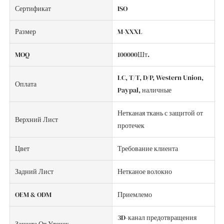
Сертификат
ISO
Размер
M-XXXL
MOQ
100000Шт.
LC, T/T, D/P, Western Union,
Оплата
Paypal, наличные
Нетканая ткань с защитой от
Верхний Лист
протечек
Цвет
Требование клиента
Задний Лист
Нетканое волокно
OEM & ODM
Приемлемо
3D-канал предотвращения
Защита От Утечек