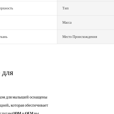
ерхность
Тип
Масса
ткань
Место Происхождения
 для
шком для малышей оснащены
цией, которая обеспечивает
 услугам ODM и OEM вы