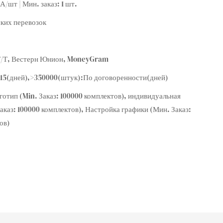
/шт | Мин. заказ: 1 шт.
ких перевозок
 Т/Т, Вестерн Юнион, MoneyGram
:15(дней),>350000(штук):По договоренности(дней)
отип (Min. Заказ: 100000 комплектов), индивидуальная
Заказ: 100000 комплектов), Настройка графики (Мин. Заказ:
ов)