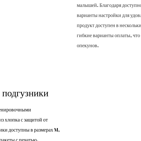
малышей. Благодаря доступн
варианты настройки для удов
продукт доступен в нескольки
гибкие варианты оплаты, что
опекунов.
е подгузники
ренировочными
 хлопка с защитой от
ики доступны в размерах M,
пакеты с печатью,