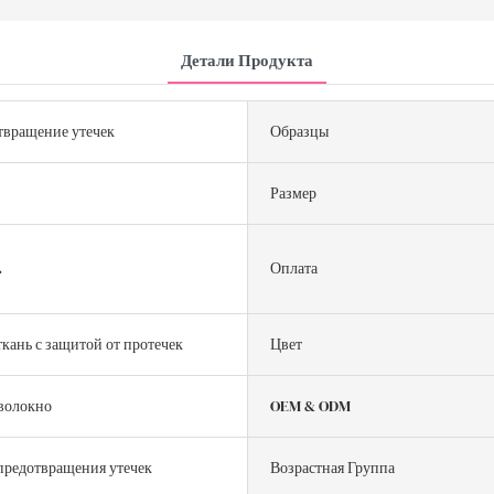
Детали Продукта
твращение утечек
Образцы
Размер
.
Оплата
ткань с защитой от протечек
Цвет
волокно
OEM & ODM
предотвращения утечек
Возрастная Группа