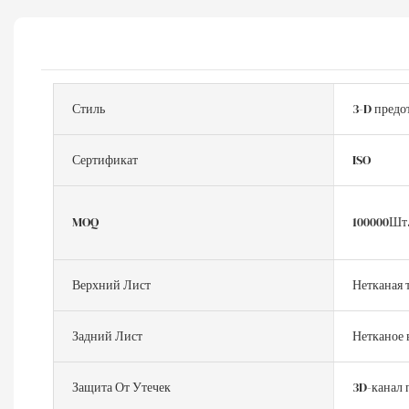
Стиль
3-D предо
Сертификат
ISO
MOQ
100000Шт
Верхний Лист
Нетканая 
Задний Лист
Нетканое 
Защита От Утечек
3D-канал 