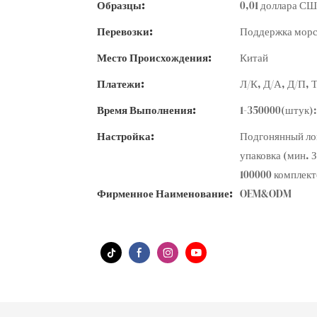
Образцы:
0,01 доллара США
Перевозки:
Поддержка морс
Место Происхождения:
Китай
Платежи:
Л/К, Д/А, Д/П,
Время Выполнения:
1-350000(штук)
Настройка:
Подгонянный лог
упаковка (мин. 
100000 комплект
Фирменное Наименование:
OEM&ODM