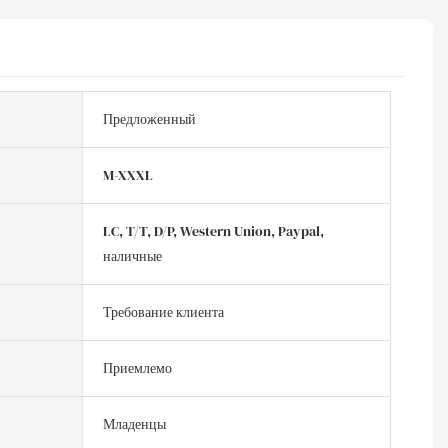
Предложенный
M-XXXL
LC, T/T, D/P, Western Union, Paypal,
наличные
Требование клиента
Приемлемо
Младенцы