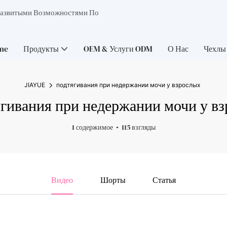
Развитыми Возможностями По
me
Продукты
OEM & Услуги ODM
О Нас
Чехлы
JIAYUE
подтягивания при недержании мочи у взрослых
гивания при недержании мочи у в
1 содержимое
115 взгляды
Видео
Шорты
Статья