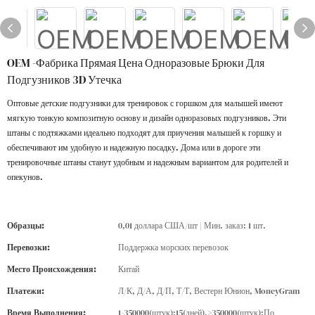
OEM -фабрика Прямая Цена Одноразовые Брюки Для
Подгузников 3D Утечка
Оптовые детские подгузники для тренировок с горшком для малышей имеют
мягкую тонкую композитную основу и дизайн одноразовых подгузников. Эти
штаны с подтяжками идеально подходят для приучения малышей к горшку и
обеспечивают им удобную и надежную посадку. Дома или в дороге эти
тренировочные штаны станут удобным и надежным вариантом для родителей и
опекунов.
Образцы:
0,01 доллара США/шт | Мин. заказ: 1 шт.
Перевозки:
Поддержка морских перевозок
Место Происхождения:
Китай
Платежи:
Л/К, Д/А, Д/П, Т/Т, Вестерн Юнион, MoneyGram
Время Выполнения:
1-350000(штук):15(дней),>350000(штук):По