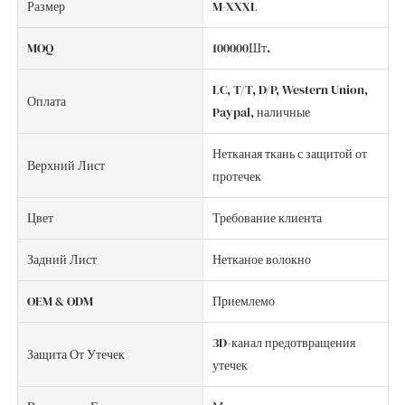
Размер
M-XXXL
MOQ
100000Шт.
LC, T/T, D/P, Western Union,
Оплата
Paypal, наличные
Нетканая ткань с защитой от
Верхний Лист
протечек
Цвет
Требование клиента
Задний Лист
Нетканое волокно
OEM & ODM
Приемлемо
3D-канал предотвращения
Защита От Утечек
утечек