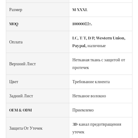
Размер
M-XXXL
MOQ
100000Шт.
LC, T/T, D/P, Western Union,
Оплата
Paypal, наличные
Нетканая ткань с защитой от
Верхний Лист
протечек
Цвет
Требование клиента
Задний Лист
Нетканое волокно
OEM & ODM
Приемлемо
3D-канал предотвращения
Защита От Утечек
утечек