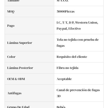
Tamaño
M-XXXL
MOQ
50000Piezas
LC, T/T, D/P, Western Union,
Pago
Paypal, Efectivo
Tela no tejida con prueba de
Lámina Superior
fugas
Color
Requisito del cliente
Lámina Posterior
Fibra no tejida
OEM & ODM
Aceptable
Canal de prevención de fugas
Antifugas
3D
Grupo De Edad
Bebés