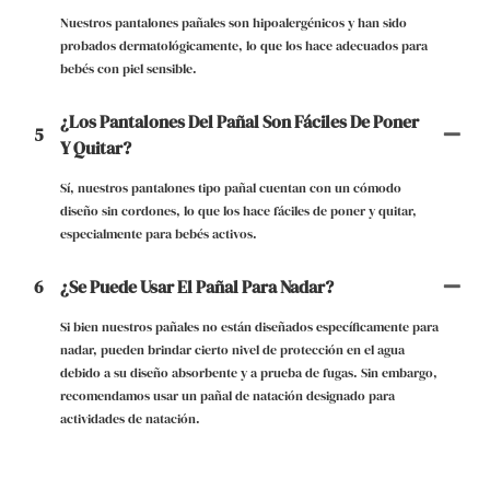
Nuestros pantalones pañales son hipoalergénicos y han sido
probados dermatológicamente, lo que los hace adecuados para
bebés con piel sensible.
¿Los Pantalones Del Pañal Son Fáciles De Poner
5
Y Quitar?
Sí, nuestros pantalones tipo pañal cuentan con un cómodo
diseño sin cordones, lo que los hace fáciles de poner y quitar,
especialmente para bebés activos.
6
¿Se Puede Usar El Pañal Para Nadar?
Si bien nuestros pañales no están diseñados específicamente para
nadar, pueden brindar cierto nivel de protección en el agua
debido a su diseño absorbente y a prueba de fugas. Sin embargo,
recomendamos usar un pañal de natación designado para
actividades de natación.