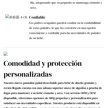
día, asegurando que su pequeño se mantenga cómodo y
seco.
Confiable
Los padres ocupados pueden confiar en la confiabilidad
de estos pañales, lo que los convierte en una opción
conveniente y confiable para las necesidades de pañales
de su bebé.
Comodidad y protección
personalizadas
Nuestro nuevo pantalón pañal desechable para bebé de diseño gratuito y
recién llegado cuenta con una sábana superior suave de algodón a prueba de
fugas para mantener a su bebé cómodo y seco. Con servicio ODM y OEM
disponible, ofrecemos opciones de MOQ pequeñas y personalización para
satisfacer sus necesidades específicas. Nuestro producto está disponible en