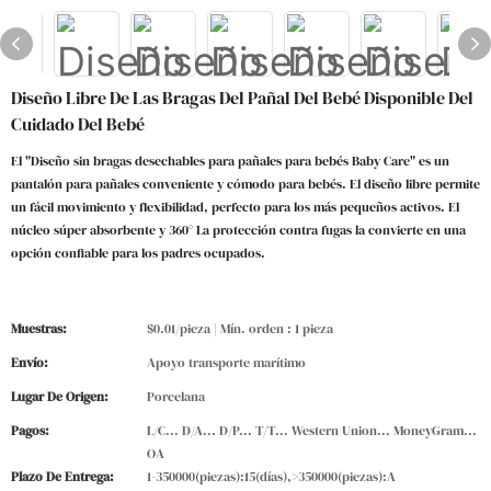
Diseño Libre De Las Bragas Del Pañal Del Bebé Disponible Del
Cuidado Del Bebé
El "Diseño sin bragas desechables para pañales para bebés Baby Care" es un
pantalón para pañales conveniente y cómodo para bebés. El diseño libre permite
un fácil movimiento y flexibilidad, perfecto para los más pequeños activos. El
núcleo súper absorbente y 360° La protección contra fugas la convierte en una
opción confiable para los padres ocupados.
Muestras:
$0.01/pieza | Mín. orden : 1 pieza
Envío:
Apoyo transporte marítimo
Lugar De Origen:
Porcelana
Pagos:
L/C... D/A... D/P... T/T... Western Union... MoneyGram...
OA
Plazo De Entrega:
1-350000(piezas):15(días),>350000(piezas):A