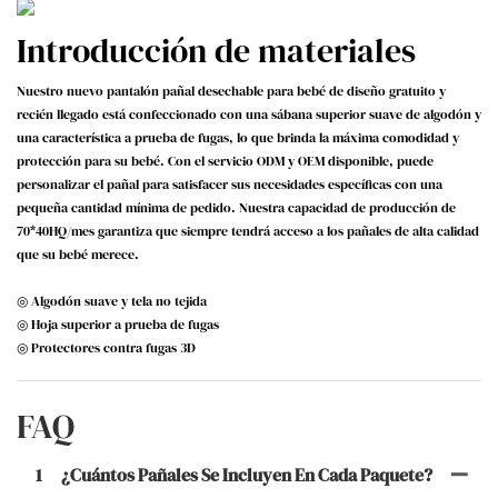
Introducción de materiales
Nuestro nuevo pantalón pañal desechable para bebé de diseño gratuito y
recién llegado está confeccionado con una sábana superior suave de algodón y
una característica a prueba de fugas, lo que brinda la máxima comodidad y
protección para su bebé. Con el servicio ODM y OEM disponible, puede
personalizar el pañal para satisfacer sus necesidades específicas con una
pequeña cantidad mínima de pedido. Nuestra capacidad de producción de
70*40HQ/mes garantiza que siempre tendrá acceso a los pañales de alta calidad
que su bebé merece.
◎ Algodón suave y tela no tejida
◎ Hoja superior a prueba de fugas
◎ Protectores contra fugas 3D
FAQ
1
¿Cuántos Pañales Se Incluyen En Cada Paquete?