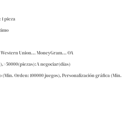
: 1 pieza
timo
T... Western Union... MoneyGram... OA
s),>50000(piezas):A negociar(días)
 (Min. Orden: 100000 juegos), Personalización gráfica (Min.