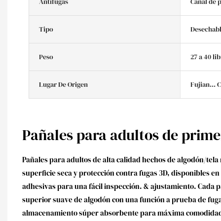
Antifugas
Canal de 
Tipo
Desechabl
Peso
27 a 40 li
Lugar De Origen
Fujian... 
Pañales para adultos de prim
Pañales para adultos de alta calidad hechos de algodón/tela 
superficie seca y protección contra fugas 3D, disponibles en
adhesivas para una fácil inspección. & ajustamiento. Cada 
superior suave de algodón con una función a prueba de fuga
almacenamiento súper absorbente para máxima comodidad y