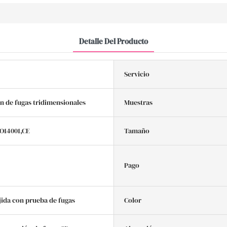
Detalle Del Producto
Servicio
n de fugas tridimensionales
Muestras
SO14001,CE
Tamaño
Pago
jida con prueba de fugas
Color