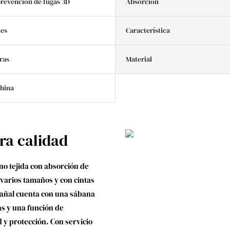
prevención de fugas 3D
Absorción
es
Característica
bras
Material
China
era calidad
no tejida con absorción de
 varios tamaños y con cintas
pañal cuenta con una sábana
s y una función de
 protección. Con servicio