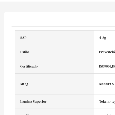
SAP
4-8g
Estilo
Prevenció
Certificado
ISO9001,I
MOQ
50000PCS
Lámina Superior
Tela no te