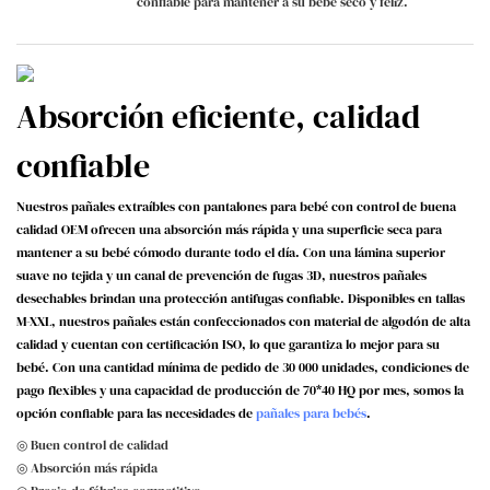
confiable para mantener a su bebé seco y feliz.
Absorción eficiente, calidad
confiable
Nuestros pañales extraíbles con pantalones para bebé con control de buena
calidad OEM ofrecen una absorción más rápida y una superficie seca para
mantener a su bebé cómodo durante todo el día. Con una lámina superior
suave no tejida y un canal de prevención de fugas 3D, nuestros pañales
desechables brindan una protección antifugas confiable. Disponibles en tallas
M-XXL, nuestros pañales están confeccionados con material de algodón de alta
calidad y cuentan con certificación ISO, lo que garantiza lo mejor para su
bebé. Con una cantidad mínima de pedido de 30 000 unidades, condiciones de
pago flexibles y una capacidad de producción de 70*40 HQ por mes, somos la
opción confiable para las necesidades de
pañales para bebés
.
◎ Buen control de calidad
◎ Absorción más rápida