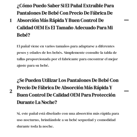
¿Cómo Puedo Saber Si El Pañal Extraíble Para
Pantalones De Bebé Con Precio De Fábrica De
1
Absorción Más Rápida Y Buen Control De
Calidad OEM Es El Tamaño Adecuado Para Mi
Bebé?
El pañal viene en varios tamaños para adaptarse a diferentes
pesos y edades de los bebés. Simplemente consulte la tabla de
tallas proporcionada por el fabricante para encontrar el mejor
ajuste para su bebé.
¿Se Pueden Utilizar Los Pantalones De Bebé Con
Precio De Fábrica De Absorción Más Rápida Y
2
Buen Control De Calidad OEM Para Protección
Durante La Noche?
Sí, este pañal está diseñado con una absorción más rápida para
uso nocturno, brindándole a su bebé sequedad y comodidad
durante toda la noche.