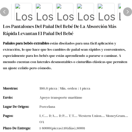
Los Pantalones Del Pañal Del Bebé De La Absorción Más
Rápida Levantan El Pañal Del Bebé
Pañales para bebés extraíbles
están diseñados para una fácil aplicación y
extracción, lo que hace que los cambios de pañal sean rápidos y convenientes,
especialmente para los bebés que están aprendiendo a pararse o caminar. A
menudo cuentan con laterales desmontables o cinturillas elásticas que permiten
un ajuste ceñido pero cómodo.
Muestras:
$80.0/pieza | Mín. orden : 1 pieza
Envío:
Apoyo transporte marítimo
Lugar De Origen:
Porcelana
Pagos:
L/C... D/A... D/P... T/T... Western Union... MoneyGram...
OA
Plazo De Entrega:
1-80000(piezas):10(días),80001-