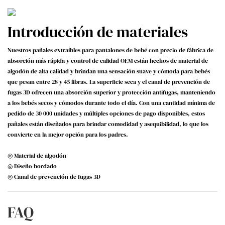
Introducción de materiales
Nuestros pañales extraíbles para pantalones de bebé con precio de fábrica de
absorción más rápida y control de calidad OEM están hechos de material de
algodón de alta calidad y brindan una sensación suave y cómoda para bebés
que pesan entre 28 y 45 libras. La superficie seca y el canal de prevención de
fugas 3D ofrecen una absorción superior y protección antifugas, manteniendo
a los bebés secos y cómodos durante todo el día. Con una cantidad mínima de
pedido de 30 000 unidades y múltiples opciones de pago disponibles, estos
pañales están diseñados para brindar comodidad y asequibilidad, lo que los
convierte en la mejor opción para los padres.
◎ Material de algodón
◎ Diseño bordado
◎ Canal de prevención de fugas 3D
FAQ