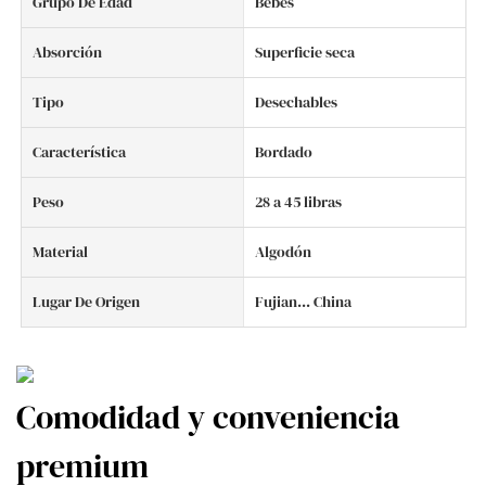
Grupo De Edad
Bebés
Absorción
Superficie seca
Tipo
Desechables
Característica
Bordado
Peso
28 a 45 libras
Material
Algodón
Lugar De Origen
Fujian... China
Comodidad y conveniencia
premium