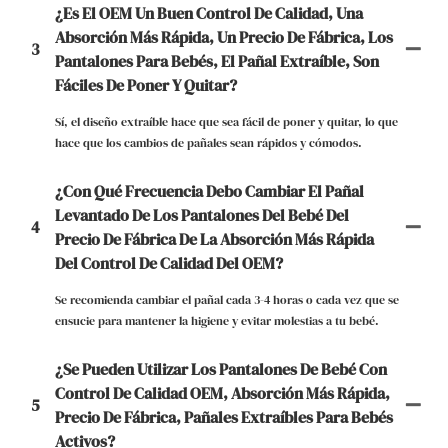
¿Es El OEM Un Buen Control De Calidad, Una
Absorción Más Rápida, Un Precio De Fábrica, Los
3
Pantalones Para Bebés, El Pañal Extraíble, Son
Fáciles De Poner Y Quitar?
Sí, el diseño extraíble hace que sea fácil de poner y quitar, lo que
hace que los cambios de pañales sean rápidos y cómodos.
¿Con Qué Frecuencia Debo Cambiar El Pañal
Levantado De Los Pantalones Del Bebé Del
4
Precio De Fábrica De La Absorción Más Rápida
Del Control De Calidad Del OEM?
Se recomienda cambiar el pañal cada 3-4 horas o cada vez que se
ensucie para mantener la higiene y evitar molestias a tu bebé.
¿Se Pueden Utilizar Los Pantalones De Bebé Con
Control De Calidad OEM, Absorción Más Rápida,
5
Precio De Fábrica, Pañales Extraíbles Para Bebés
Activos?