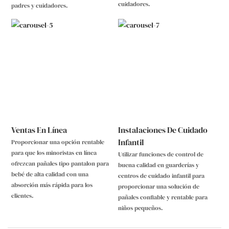
cuidadores.
padres y cuidadores.
Ventas En Línea
Instalaciones De Cuidado
Infantil
Proporcionar una opción rentable
para que los minoristas en línea
Utilizar funciones de control de
ofrezcan pañales tipo pantalon para
buena calidad en guarderías y
bebé de alta calidad con una
centros de cuidado infantil para
absorción más rápida para los
proporcionar una solución de
clientes.
pañales confiable y rentable para
niños pequeños.