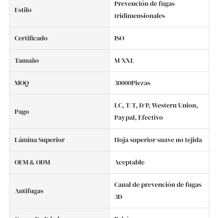
Prevención de fugas
Estilo
tridimensionales
Certificado
ISO
Tamaño
M-XXL
MOQ
30000Piezas
LC, T/T, D/P, Western Union,
Pago
Paypal, Efectivo
Lámina Superior
Hoja superior suave no tejida
OEM & ODM
Aceptable
Canal de prevención de fugas
Antifugas
3D