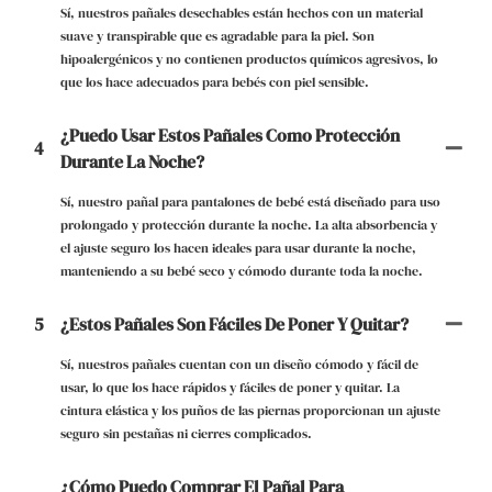
Sí, nuestros pañales desechables están hechos con un material
suave y transpirable que es agradable para la piel. Son
hipoalergénicos y no contienen productos químicos agresivos, lo
que los hace adecuados para bebés con piel sensible.
¿Puedo Usar Estos Pañales Como Protección
4
Durante La Noche?
Sí, nuestro pañal para pantalones de bebé está diseñado para uso
prolongado y protección durante la noche. La alta absorbencia y
el ajuste seguro los hacen ideales para usar durante la noche,
manteniendo a su bebé seco y cómodo durante toda la noche.
5
¿Estos Pañales Son Fáciles De Poner Y Quitar?
Sí, nuestros pañales cuentan con un diseño cómodo y fácil de
usar, lo que los hace rápidos y fáciles de poner y quitar. La
cintura elástica y los puños de las piernas proporcionan un ajuste
seguro sin pestañas ni cierres complicados.
¿Cómo Puedo Comprar El Pañal Para