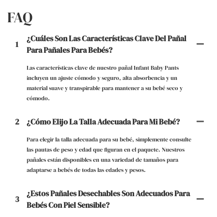
FAQ
¿Cuáles Son Las Características Clave Del Pañal
1
Para Pañales Para Bebés?
Las características clave de nuestro pañal Infant Baby Pants
incluyen un ajuste cómodo y seguro, alta absorbencia y un
material suave y transpirable para mantener a su bebé seco y
cómodo.
2
¿Cómo Elijo La Talla Adecuada Para Mi Bebé?
Para elegir la talla adecuada para su bebé, simplemente consulte
las pautas de peso y edad que figuran en el paquete. Nuestros
pañales están disponibles en una variedad de tamaños para
adaptarse a bebés de todas las edades y pesos.
¿Estos Pañales Desechables Son Adecuados Para
3
Bebés Con Piel Sensible?