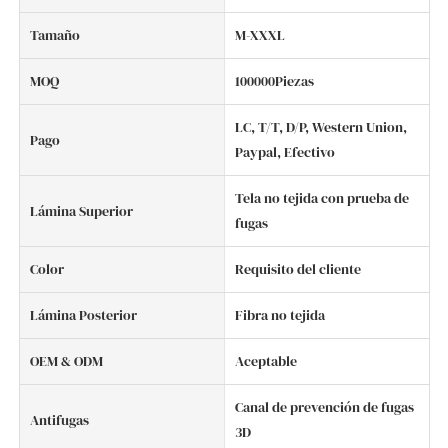
Tamaño
M-XXXL
MOQ
100000Piezas
LC, T/T, D/P, Western Union,
Pago
Paypal, Efectivo
Tela no tejida con prueba de
Lámina Superior
fugas
Color
Requisito del cliente
Lámina Posterior
Fibra no tejida
OEM & ODM
Aceptable
Canal de prevención de fugas
Antifugas
3D