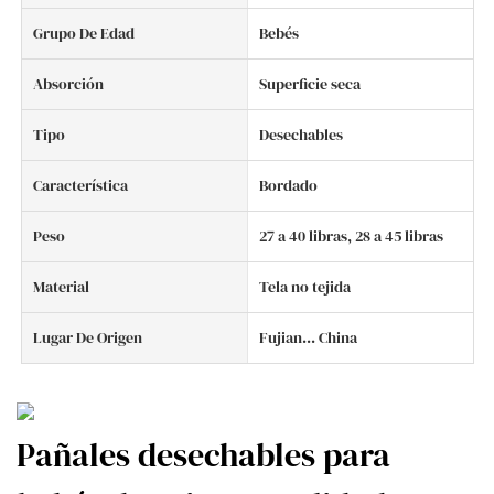
Grupo De Edad
Bebés
Absorción
Superficie seca
Tipo
Desechables
Característica
Bordado
Peso
27 a 40 libras, 28 a 45 libras
Material
Tela no tejida
Lugar De Origen
Fujian... China
Pañales desechables para