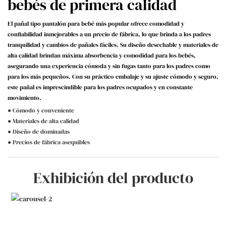
bebés de primera calidad
El pañal tipo pantalón para bebé más popular ofrece comodidad y
confiabilidad inmejorables a un precio de fábrica, lo que brinda a los padres
tranquilidad y cambios de pañales fáciles. Su diseño desechable y materiales de
alta calidad brindan máxima absorbencia y comodidad para los bebés,
asegurando una experiencia cómoda y sin fugas tanto para los padres como
para los más pequeños. Con su práctico embalaje y su ajuste cómodo y seguro,
este pañal es imprescindible para los padres ocupados y en constante
movimiento.
● Cómodo y conveniente
● Materiales de alta calidad
● Diseño de dominadas
● Precios de fábrica asequibles
Exhibición del producto