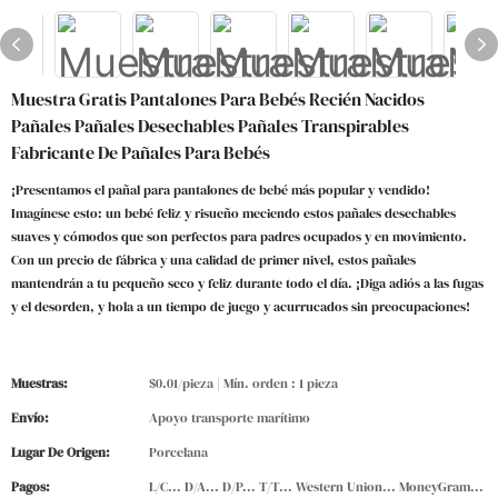
Muestra Gratis Pantalones Para Bebés Recién Nacidos
Pañales Pañales Desechables Pañales Transpirables
Fabricante De Pañales Para Bebés
¡Presentamos el pañal para pantalones de bebé más popular y vendido!
Imagínese esto: un bebé feliz y risueño meciendo estos pañales desechables
suaves y cómodos que son perfectos para padres ocupados y en movimiento.
Con un precio de fábrica y una calidad de primer nivel, estos pañales
mantendrán a tu pequeño seco y feliz durante todo el día. ¡Diga adiós a las fugas
y el desorden, y hola a un tiempo de juego y acurrucados sin preocupaciones!
Muestras:
$0.01/pieza | Mín. orden : 1 pieza
Envío:
Apoyo transporte marítimo
Lugar De Origen:
Porcelana
Pagos:
L/C... D/A... D/P... T/T... Western Union... MoneyGram...