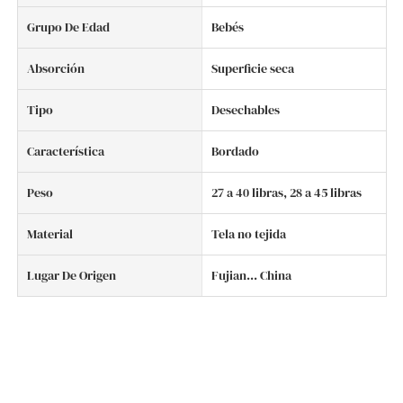
Grupo De Edad
Bebés
Absorción
Superficie seca
Tipo
Desechables
Característica
Bordado
Peso
27 a 40 libras, 28 a 45 libras
Material
Tela no tejida
Lugar De Origen
Fujian... China