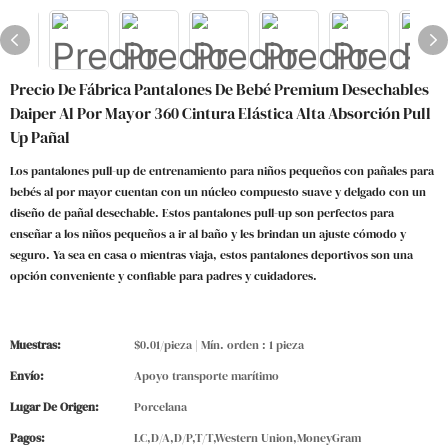
Precio De Fábrica Pantalones De Bebé Premium Desechables
Daiper Al Por Mayor 360 Cintura Elástica Alta Absorción Pull
Up Pañal
Los pantalones pull-up de entrenamiento para niños pequeños con pañales para
bebés al por mayor cuentan con un núcleo compuesto suave y delgado con un
diseño de pañal desechable. Estos pantalones pull-up son perfectos para
enseñar a los niños pequeños a ir al baño y les brindan un ajuste cómodo y
seguro. Ya sea en casa o mientras viaja, estos pantalones deportivos son una
opción conveniente y confiable para padres y cuidadores.
Muestras:
$0.01/pieza | Mín. orden : 1 pieza
Envío:
Apoyo transporte marítimo
Lugar De Origen:
Porcelana
Pagos:
LC,D/A,D/P,T/T,Western Union,MoneyGram