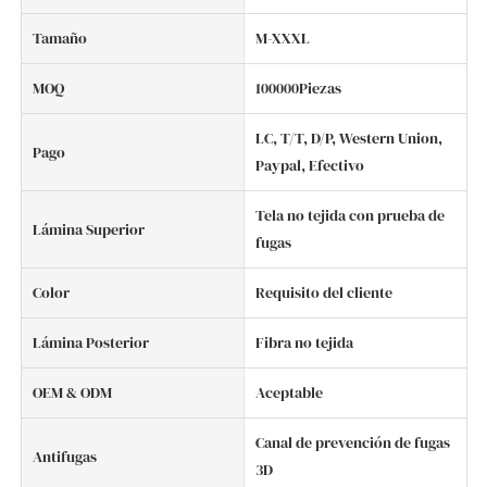
Tamaño
M-XXXL
MOQ
100000Piezas
LC, T/T, D/P, Western Union,
Pago
Paypal, Efectivo
Tela no tejida con prueba de
Lámina Superior
fugas
Color
Requisito del cliente
Lámina Posterior
Fibra no tejida
OEM & ODM
Aceptable
Canal de prevención de fugas
Antifugas
3D