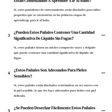
Están Comenzando A Aprender A Ir Al Baño?
Sí, estos pantalones de entrenamiento están diseñados para niños
pequeños que se encuentran en las primeras etapas de
aprendizaje para ir al baño.
¿Pueden Estos Pañales Contener Una Cantidad
3
Significativa De Líquido Sin Fugas?
Sí, estos pañales tienen un núcleo compuesto suave y delgado
que puede contener una cantidad significativa de líquido sin
fugas.
¿Estos Pañales Son Adecuados Para Pieles
4
Sensibles?
Sí, estos pañales están diseñados centrándose en ser suaves con
la piel sensible, lo que los hace adecuados para bebés con piel
delicada.
¿Se Pueden Desechar Fácilmente Estos Pañales
5