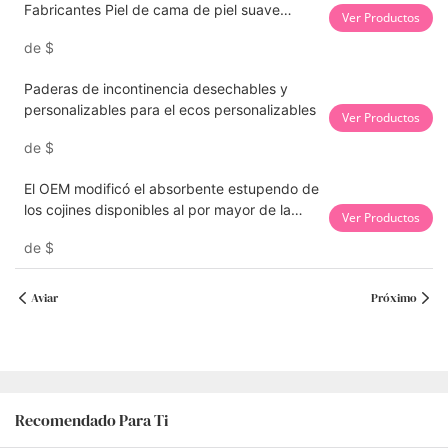
Fabricantes Piel de cama de piel suave
Ver Productos
Almohadilla para la cama para adultos 60 x
de
$
90 cm
Paderas de incontinencia desechables y
personalizables para el ecos personalizables
Ver Productos
de
$
El OEM modificó el absorbente estupendo de
los cojines disponibles al por mayor de la
Ver Productos
cama de Underpad para adultos de la
de
$
muestra libre al por mayor modificado para
requisitos particulares
Aviar
Próximo
Recomendado Para Ti