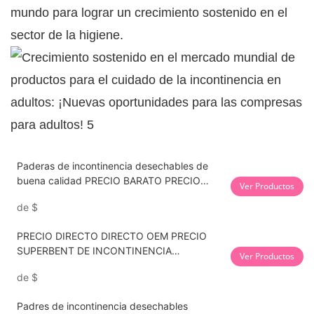
mundo para lograr un crecimiento sostenido en el
sector de la higiene.
Paderas de incontinencia desechables de
buena calidad PRECIO BARATO PRECIO
Ver Productos
BARATO ANTIGURA DE LA FUGA
de
$
SUPERCADA 90 × 60 cm
PRECIO DIRECTO DIRECTO OEM PRECIO
SUPERBENT DE INCONTINENCIA
Ver Productos
DESCONGABLE POLLAS DEL MISMO
de
$
IMPRESIONAL DEL MITRIS
Padres de incontinencia desechables