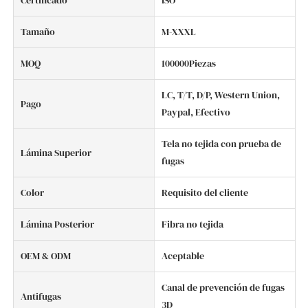
Certificado
ISO
Tamaño
M-XXXL
MOQ
100000Piezas
LC, T/T, D/P, Western Union,
Pago
Paypal, Efectivo
Tela no tejida con prueba de
Lámina Superior
fugas
Color
Requisito del cliente
Lámina Posterior
Fibra no tejida
OEM & ODM
Aceptable
Canal de prevención de fugas
Antifugas
3D