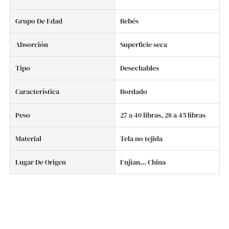
Grupo De Edad
Bebés
Absorción
Superficie seca
Tipo
Desechables
Característica
Bordado
Peso
27 a 40 libras, 28 a 45 libras
Material
Tela no tejida
Lugar De Origen
Fujian... China