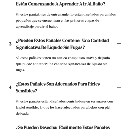
Están Comenzando A Aprender A Ir Al Baño?
Sí, estos pantalones de entrenamiento están diseñados para niños
pequeños que se encuentran en las primeras etapas de
aprendizaje para ir al baño.
¿Pueden Estos Pañales Contener Una Cantidad
3
Significativa De Líquido Sin Fugas?
Sí, estos pañales tienen un núcleo compuesto suave y delgado
que puede contener una cantidad significativa de líquido sin
fugas.
¿Estos Pañales Son Adecuados Para Pieles
4
Sensibles?
Sí, estos pañales están diseñados centrándose en ser suaves con
la piel sensible, lo que los hace adecuados para bebés con piel
delicada.
¿Se Pueden Desechar Fácilmente Estos Pañales