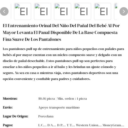
El Entrenamiento Orinal Del Niño Del Pañal Del Bebé Al Por
Mayor Levanta El Panal Disponible De La Base Compuesta
Fina Suave De Los Pantalones
Los pantalones pull-up de entrenamiento para niños pequeños con pañales para
bebés al por mayor cuentan con un núcleo compuesto suave y delgado con un
diseño de pañal desechable. Estos pantalones pull-up son perfectos para
enseñar a los niños pequeños a ir al baño y les brindan un ajuste cómodo y
seguro. Ya sea en casa o mientras viaja, estos pantalones deportivos son una
opción conveniente y confiable para padres y cuidadores.
Muestras:
$0.01/pieza | Mín. orden : 1 pieza
Envío:
Apoyo transporte marítimo
Lugar De Origen:
Porcelana
Pagos:
L/C... D/A... D/P... T/T... Western Union... MoneyGram...