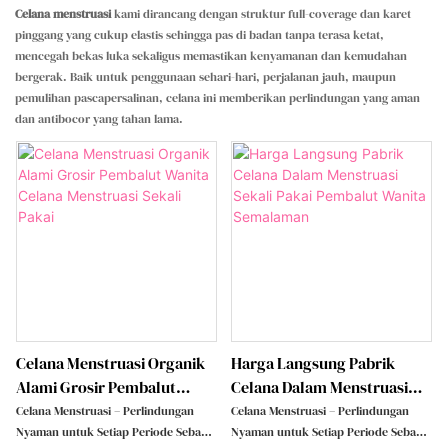
Celana menstruasi
kami dirancang dengan struktur full-coverage dan karet
pinggang yang cukup elastis sehingga pas di badan tanpa terasa ketat,
mencegah bekas luka sekaligus memastikan kenyamanan dan kemudahan
bergerak. Baik untuk penggunaan sehari-hari, perjalanan jauh, maupun
pemulihan pascapersalinan, celana ini memberikan perlindungan yang aman
dan antibocor yang tahan lama.
Celana Menstruasi Organik
Harga Langsung Pabrik
Alami Grosir Pembalut
Celana Dalam Menstruasi
Wanita Celana Menstruasi
Sekali Pakai Pembalut
Celana Menstruasi – Perlindungan
Celana Menstruasi – Perlindungan
Sekali Pakai
Wanita Semalaman
Nyaman untuk Setiap Periode Sebagai
Nyaman untuk Setiap Periode Sebagai