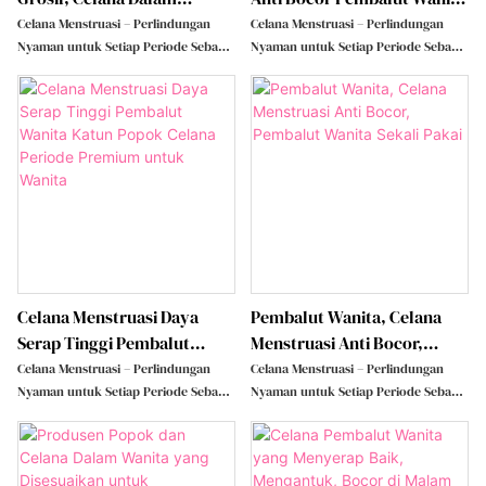
Menstruasi OEM Sekali
Dengan Celana Haid Anti
Celana Menstruasi – Perlindungan
Celana Menstruasi – Perlindungan
Pakai, Celana Sanitasi Sekali
Bocor
Nyaman untuk Setiap Periode Sebagai
Nyaman untuk Setiap Periode Sebagai
inovasi terbaru dari pembalut wanita
inovasi terbaru dari pembalut wanita
Pakai, Pembalut Wanita
tradisional, celana menstruasi
tradisional, celana menstruasi
Untuk Penggunaan Malam
menggabungkan kenyamanan,
menggabungkan kenyamanan,
Hari
perlindungan kebocoran, dan
perlindungan kebocoran, dan
kemudahan dalam satu desain.
kemudahan dalam satu desain.
Celana ini dirancang khusus untuk
Celana ini dirancang khusus untuk
memenuhi kebutuhan wanita selama
memenuhi kebutuhan wanita selama
periode menstruasi, memberikan
periode menstruasi, memberikan
perlindungan menyeluruh dan pas
perlindungan menyeluruh dan pas
sepanjang hari, baik siang maupun
sepanjang hari, baik siang maupun
malam.
malam.
Celana Menstruasi Daya
Pembalut Wanita, Celana
Serap Tinggi Pembalut
Menstruasi Anti Bocor,
Wanita Katun Popok Celana
Pembalut Wanita Sekali
Celana Menstruasi – Perlindungan
Celana Menstruasi – Perlindungan
Periode Premium Untuk
Pakai
Nyaman untuk Setiap Periode Sebagai
Nyaman untuk Setiap Periode Sebagai
inovasi terbaru dari pembalut wanita
inovasi terbaru dari pembalut wanita
Wanita
tradisional, celana menstruasi
tradisional, celana menstruasi
menggabungkan kenyamanan,
menggabungkan kenyamanan,
perlindungan kebocoran, dan
perlindungan kebocoran, dan