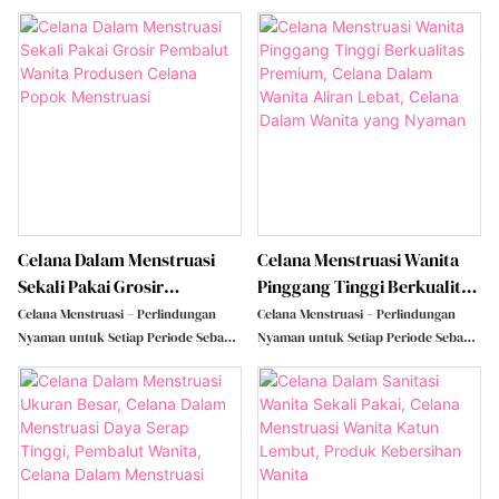
inovasi terbaru dari pembalut wanita
inovasi terbaru dari pembalut wanita
tradisional, celana menstruasi
tradisional, celana menstruasi
menggabungkan kenyamanan,
menggabungkan kenyamanan,
perlindungan kebocoran, dan
perlindungan kebocoran, dan
kemudahan dalam satu desain.
kemudahan dalam satu desain.
Celana ini dirancang khusus untuk
Celana ini dirancang khusus untuk
memenuhi kebutuhan wanita selama
memenuhi kebutuhan wanita selama
periode menstruasi, memberikan
periode menstruasi, memberikan
perlindungan menyeluruh dan pas
perlindungan menyeluruh dan pas
sepanjang hari, baik siang maupun
sepanjang hari, baik siang maupun
malam.
malam.
Celana Dalam Menstruasi
Celana Menstruasi Wanita
Sekali Pakai Grosir
Pinggang Tinggi Berkualitas
Pembalut Wanita Produsen
Premium, Celana Dalam
Celana Menstruasi – Perlindungan
Celana Menstruasi – Perlindungan
Celana Popok Menstruasi
Wanita Aliran Lebat, Celana
Nyaman untuk Setiap Periode Sebagai
Nyaman untuk Setiap Periode Sebagai
inovasi terbaru dari pembalut wanita
inovasi terbaru dari pembalut wanita
Dalam Wanita Yang Nyaman
tradisional, celana menstruasi
tradisional, celana menstruasi
menggabungkan kenyamanan,
menggabungkan kenyamanan,
perlindungan kebocoran, dan
perlindungan kebocoran, dan
kemudahan dalam satu desain.
kemudahan dalam satu desain.
Celana ini dirancang khusus untuk
Celana ini dirancang khusus untuk