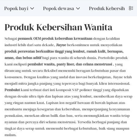
Popok bayi
Popok dewasa
Produk Kebersihan Wa
Produk Kebersihan Wanita
Sebagai
pemasok OEM produk kebersihan kewanitaan
dengan keahlian
industri lebih dari satu dekade,
Jiayue
berkomitmen untuk menyediakan
produk perawatan berkualitas tinggi yang lembut, ramah kulit, bernapas,
aman, dan bebas aditif
bagi para wanita di seluruh dunia. Portofolio produk
kami meliputi
pembalut wanita, panty liner, dan celana menstruasi
, yang
dirancang untuk secara fleksibel memenuhi beragam kebutuhan pasar dan
konsumen. Dengan kualitas yang andal dan inovasi berkelanjutan, Jiayue telah
menjadi mitra jangka panjang yang tepercaya bagi banyak klien internasional.
Pembalut
kami terbuat dari inti komposit SAP polimer tinggi yang dipadukan
dengan desain ultra tipis dan lapisan atas yang lembut, memberikan daya serap
yang ringan namun kuat. Lapisan ion negatif bawaan di bawah lapisan atas
membantu menjaga kesegaran dan kebersihan, memperpanjang kenyamanan
pemakaian, menekan aliran balik dan bau, serta memungkinkan wanita tetap
nyaman dan percaya diri selama menstruasi. Tersedia berbagai panjang dan
tingkat daya serap untuk memenuhi berbagai kebutuhan, baik siang maupun
malam.