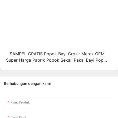
SAMPEL GRATIS Popok Bayi Grosir Merek OEM
Super Harga Pabrik Popok Sekali Pakai Bayi Popok
Bayi
Berhubungan dengan kami
Nama Produk
Email Kami