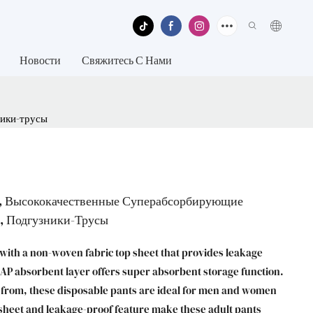
Новости
Свяжитесь С Нами
ники-трусы
в, Высококачественные Суперабсорбирующие
, Подгузники-Трусы
 with a non-woven fabric top sheet that provides leakage
 SAP absorbent layer offers super absorbent storage function.
e from, these disposable pants are ideal for men and women
p sheet and leakage-proof feature make these adult pants