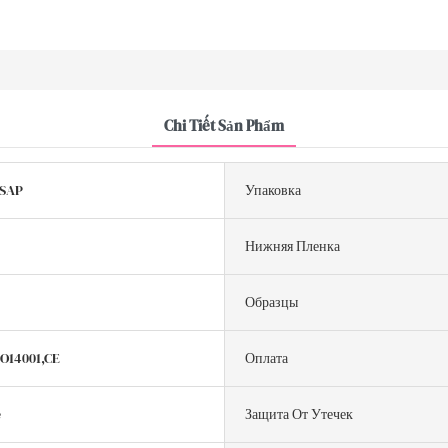
Chi Tiết Sản Phẩm
 SAP
Упаковка
Нижняя Пленка
Образцы
SO14001,CE
Оплата
e
Защита От Утечек