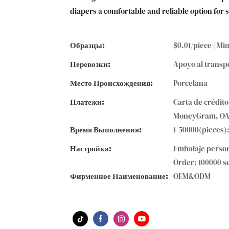
diapers a comfortable and reliable option for 
Образцы:
$0.01/piece | Min
Перевозки:
Apoyo al transp
Место Происхождения:
Porcelana
Платежи:
Carta de crédito
MoneyGram, O
Время Выполнения:
1-50000(pieces)
Настройка:
Embalaje person
Order: 100000 s
Фирменное Наименование:
OEM&ODM