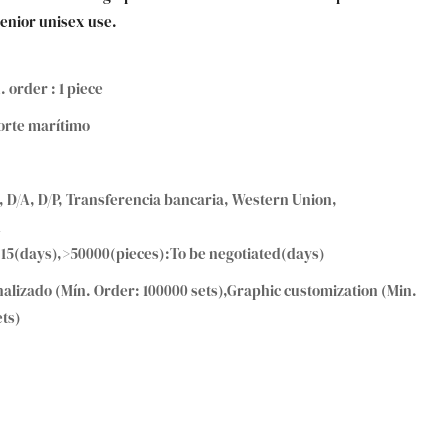
senior unisex use.
. order : 1 piece
orte marítimo
, D/A, D/P, Transferencia bancaria, Western Union,
A
:15(days),>50000(pieces):To be negotiated(days)
alizado (Mín. Order: 100000 sets),Graphic customization (Min.
ets)