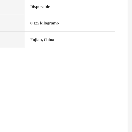
Disposable
0.125 kilogramo
Fujian, China