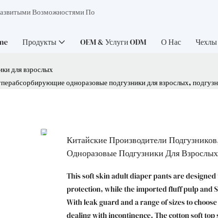
Развитыми Возможностями По
me
Продукты
OEM & Услуги ODM
О Нас
Чехлы
ки для взрослых
суперабсорбирующие одноразовые подгузники для взрослых, подгуз
Китайские Производители Подгузнико
Одноразовые Подгузники Для Взрослых
This soft skin adult diaper pants are designed
protection, while the imported fluff pulp and
With leak guard and a range of sizes to choos
dealing with incontinence. The cotton soft to