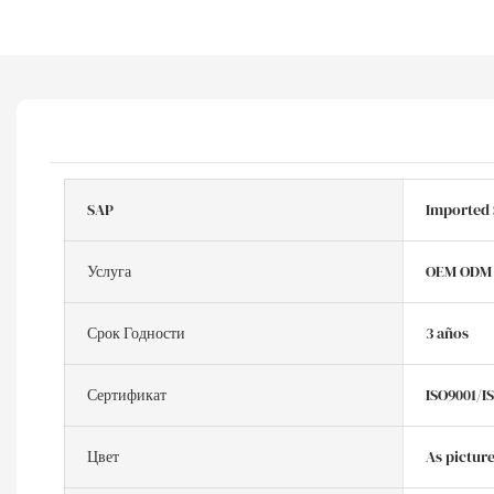
SAP
Imported
Услуга
OEM ODM
Срок Годности
3 años
Сертификат
ISO9001/I
Цвет
As pictur