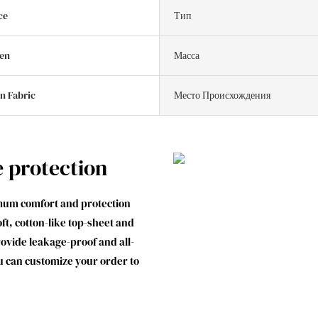
ce
Тип
en
Масса
n Fabric
Место Происхождения
e protection
mum comfort and protection
t, cotton-like top-sheet and
ovide leakage-proof and all-
u can customize your order to