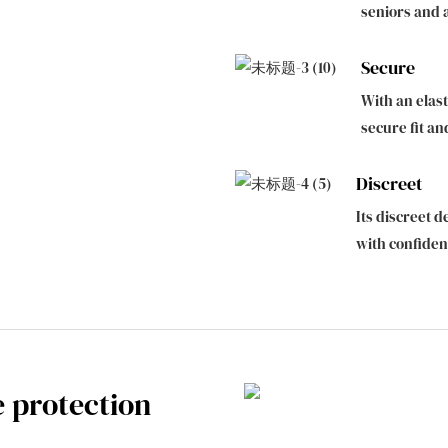
seniors and 
Secure
With an elast
secure fit an
Discreet
Its discreet d
with confide
e protection