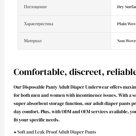
Поглощение
Dry Surfa
Характеристика
Plain Wov
Материал
Non Wove
Comfortable, discreet, reliabl
Our Disposable Panty Adult Diaper Underwear offers maxi
for both men and women with incontinence issues. With a sof
super absorbent storage function, our adult diaper pants pr
day comfort. Plus, with ODM and OEM services available, yo
fit your specific needs.
● Soft and Leak-Proof Adult Diaper Pants