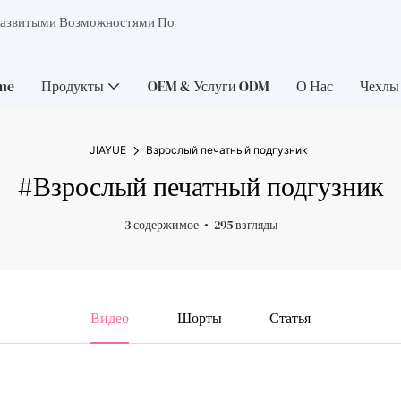
Развитыми Возможностями По
me
Продукты
OEM & Услуги ODM
О Нас
Чехлы
JIAYUE
Взрослый печатный подгузник
#Взрослый печатный подгузник
3 содержимое
295 взгляды
Видео
Шорты
Статья