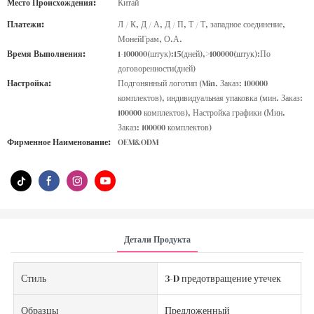
Место Происхождения:
Китай
Платежи:
Л / К, Д / А, Д / П, Т / Т, западное соединение,
МонейГрам, О.А.
Время Выполнения:
1-100000(штук):15(дней),>100000(штук):По
договоренности(дней)
Настройка:
Подгонянный логотип (Min. Заказ: 100000
комплектов), индивидуальная упаковка (мин. Заказ:
100000 комплектов), Настройка графики (Мин.
Заказ: 100000 комплектов)
Фирменное Наименование:
OEM&ODM
Детали Продукта
Стиль
3-D предотвращение утечек
Образцы
Предложенный