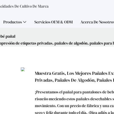
acidades De Cultivo De Marca
Productos
Servicios OEM & ODM
Acerca De Nosotro
ebé pañal
impresión de etiquetas privadas, pañales de algodón, pañales para 
Muestra Gratis, Los Mejores Pañales Ex
Privadas, Pañales De Algodón, Pañales
¡Presentamos el pañal para pantalones de bebé
risueño meciendo estos pañales desechables 
movimiento. Con un precio de fábrica y una c
seco y feliz durante todo el día. ¡Diga adiós a 