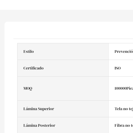
Estilo
Prevenció
Certificado
ISO
MOQ
100000Pie
Lámina Superior
Tela no te
Lámina Posterior
Fibra no t