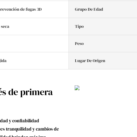
prevención de fugas 3D
Grupo De Edad
 seca
Tipo
Peso
jida
Lugar De Origen
és de primera
dad y confiabilidad
res tranquilidad y cambios de