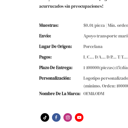
acurrucados sin preocupaciones!
Muestras:
$0.01/pieza | Mín. orden
Envío:
Apoyo transporte marí
Lugar De Origen:
Porcelana
Pagos:
L/C... D/A... D/P... T/
Plazo De Entrega:
1-100000(piezas):15(dí
Personalización:
Logotipo personalizado
(mínimo. Orden: 100000
Nombre De La Marca:
OEM&ODM