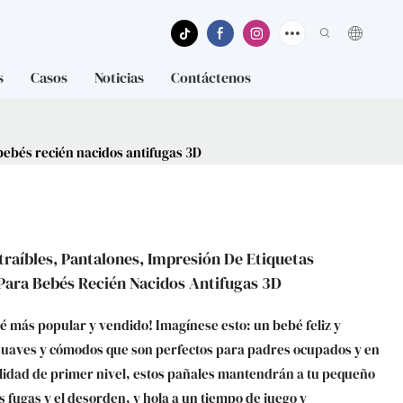
s
Casos
Noticias
Contáctenos
bebés recién nacidos antifugas 3D
traíbles, Pantalones, Impresión De Etiquetas
 Para Bebés Recién Nacidos Antifugas 3D
 más popular y vendido! Imagínese esto: un bebé feliz y
suaves y cómodos que son perfectos para padres ocupados y en
alidad de primer nivel, estos pañales mantendrán a tu pequeño
las fugas y el desorden, y hola a un tiempo de juego y