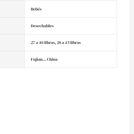
Bebés
Desechables
27 a 40 libras, 28 a 45 libras
Fujian... China