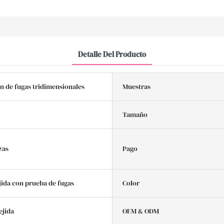
Detalle Del Producto
n de fugas tridimensionales
Muestras
Tamaño
zas
Pago
jida con prueba de fugas
Color
ejida
OEM & ODM