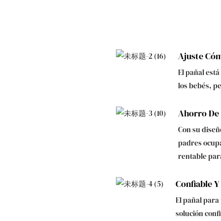
Ajuste Có
El pañal est
los bebés, p
Ahorro De
Con su diseñ
padres ocupa
rentable para
Confiable Y
El pañal para
solución conf