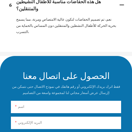
هل هذه الحفاضات مناسبة للأطفال النشيطين
6
والمتنقلين؟
نعم، تم تصميم الحفاضات لتكون عالية الامتصاص ومرنة، مما يسمح
بحرية الحركة للأطفال النشطين والمتنقلين دون المساس بالحماية من
التسرب.
الحصول على اتصال معنا
فقط اترك بريدك الإلكتروني أو رقم هاتفك في نموذج الاتصال حتى نتمكن من
إرسال عرض أسعار مجاني لنا لمجموعة واسعة من التصاميم!
اسم
البريد الإلكتروني