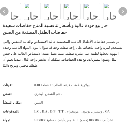
حار بيع جودة عالية وبأسعار تنافسية المتاح حفاضات سعيدة
حفاضات الطفل المصنعة من الصين
تم تصميم حفاضات الأطفال الناعمة المخصصة عالية الامتصاص والقابلة للتنفس والتي
تستخدم لمرة واحدة للحفاظ على راحة طفلك وجفافه طوال اليوم. المواد الناعمة وجيدة
التهوية تجعلها لطيفة على بشرة طفلك، بينما تعمل تقنية الامتصاص العالية على حبس
البلل وتمنع التسربات. مع هذه الحفاضات، يمكنك أن تشعر براحة البال عندما تعلم أن
طفلك محمي ومريح دائمًا.
0.01 دولار/قطعة | دقيقة. الطلب: 1 قطعة
عينات:
دعم الشحن البحري
شحن:
الصين
مكان المنشأ:
L/C ، D/A ، D/P ، T/T ، ويسترن يونيون ، مونيغرام ، OA
المدفوعات:
1-100000 (قطع): 16 (أيام)،> 100000 (قطع): للتفاوض (أيام)
مهلة: