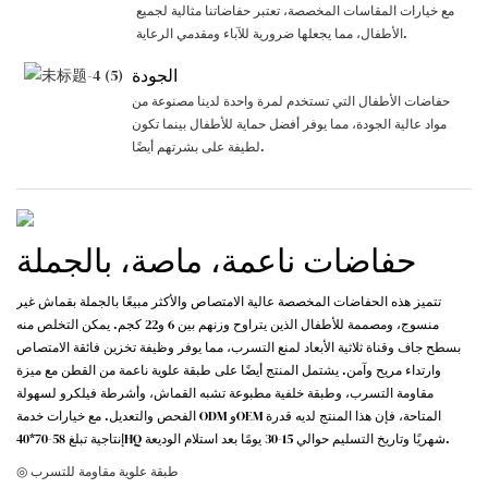
مع خيارات المقاسات المخصصة، تعتبر حفاضاتنا مثالية لجميع
الأطفال، مما يجعلها ضرورية للآباء ومقدمي الرعاية.
الجودة
حفاضات الأطفال التي تستخدم لمرة واحدة لدينا مصنوعة من
مواد عالية الجودة، مما يوفر أفضل حماية للأطفال بينما تكون
لطيفة على بشرتهم أيضًا.
حفاضات ناعمة، ماصة، بالجملة
تتميز هذه الحفاضات المخصصة عالية الامتصاص والأكثر مبيعًا بالجملة بقماش غير
منسوج، ومصممة للأطفال الذين يتراوح وزنهم بين 6 و22 كجم. يمكن التخلص منه
بسطح جاف وقناة ثلاثية الأبعاد لمنع التسرب، مما يوفر وظيفة تخزين فائقة الامتصاص
وارتداء مريح وآمن. يشتمل المنتج أيضًا على طبقة علوية ناعمة من القطن مع ميزة
مقاومة التسرب، وطبقة خلفية مطبوعة تشبه القماش، وأشرطة فيلكرو لسهولة
الفحص والتعديل. مع خيارات خدمة ODM وOEM المتاحة، فإن هذا المنتج لديه قدرة
إنتاجية تبلغ 58-70*40HQ شهريًا وتاريخ التسليم حوالي 15-30 يومًا بعد استلام الوديعة.
◎ طبقة علوية مقاومة للتسرب