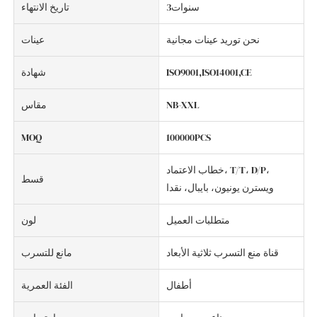
سنوات3
تاريخ الانتهاء
نحن توريد عينات مجانية
عينات
ISO9001,ISO14001,CE
شهادة
NB-XXL
مقاس
MOQ
100000PCS
خطاب الاعتماد، T/T، D/P،
قسط
ويسترن يونيون، بايبال، نقدا
متطلبات العميل
لون
قناة منع التسرب ثلاثية الأبعاد
مانع للتسرب
أطفال
الفئة العمرية