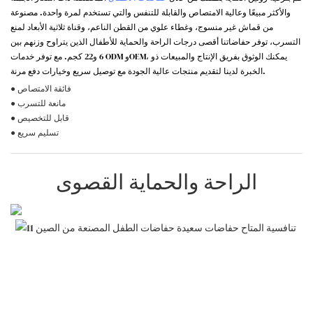
والأكثر مبيعًا وعالية الامتصاص والقابلة للتنفس والتي تستخدم لمرة واحدة. مصنوعة
من قماش غير منسوج، وغطاء علوي من القطن الناعم، وقناة ثلاثية الأبعاد لمنع
التسرب، توفر حفاضاتنا أقصى درجات الراحة والحماية للأطفال الذين يتراوح وزنهم بين
6 و22 كجم. مع توفر خدمات ODM وOEM، يمكنك الوثوق بفريق الإنتاج والمبيعات ذو
الخبرة لدينا لتقديم منتجات عالية الجودة مع توصيل سريع وخيارات دفع مرنة.
● فائقة الامتصاص
● مانعة للتسرب
● قابل للتخصيص
● تسليم سريع
الراحة والحماية القصوى