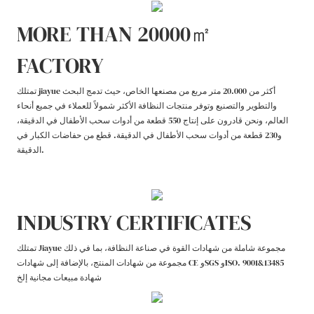
MORE THAN 20000㎡
FACTORY
تمتلك jiayue أكثر من 20.000 متر مربع من مصنعها الخاص، حيث تدمج البحث
والتطوير والتصنيع وتوفر منتجات النظافة الأكثر شمولاً للعملاء في جميع أنحاء
العالم، ونحن قادرون على إنتاج 550 قطعة من أدوات سحب الأطفال في الدقيقة،
و230 قطعة من أدوات سحب الأطفال في الدقيقة. قطع من حفاضات الكبار في
الدقيقة.
INDUSTRY CERTIFICATES
تمتلك Jiayue مجموعة شاملة من شهادات القوة في صناعة النظافة، بما في ذلك
مجموعة من شهادات المنتج، بالإضافة إلى شهادات CE وSGS وISO. 9001&13485
شهادة مبيعات مجانية إلخ