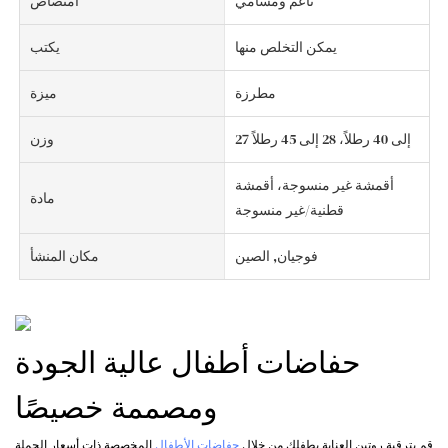
ناعم ومسامي
امتصاص
يمكن التخلص منها
يكتب
مطرزة
ميزة
27 إلى 40 رطلاً، 28 إلى 45 رطلاً
وزن
أقمشة غير منسوجة، أقمشة
مادة
قطنية/غير منسوجة
فوجيان, الصين
مكان المنشأ
حفاضات أطفال عالية الجودة
ومصممة خصيصًا
قم بترقية روتين العناية بطفلك من خلال
حفاضات الأطفال
المخصصة ذات أسعار الجملة