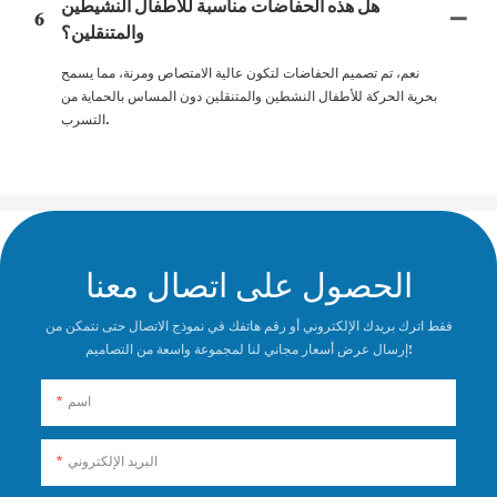
هل هذه الحفاضات مناسبة للأطفال النشيطين
6
والمتنقلين؟
نعم، تم تصميم الحفاضات لتكون عالية الامتصاص ومرنة، مما يسمح
بحرية الحركة للأطفال النشطين والمتنقلين دون المساس بالحماية من
التسرب.
الحصول على اتصال معنا
فقط اترك بريدك الإلكتروني أو رقم هاتفك في نموذج الاتصال حتى نتمكن من
إرسال عرض أسعار مجاني لنا لمجموعة واسعة من التصاميم!
اسم
البريد الإلكتروني