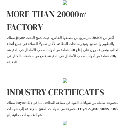
MORE THAN 20000㎡
FACTORY
تمتلك jiayue أكثر من 20.000 متر مربع من مصنعها الخاص، حيث تدمج البحث
والتطوير والتصنيع وتوفر منتجات النظافة الأكثر شمولاً للعملاء في جميع أنحاء
العالم، ونحن قادرون على إنتاج 550 قطعة من أدوات سحب الأطفال في الدقيقة،
و230 قطعة من أدوات سحب الأطفال في الدقيقة. قطع من حفاضات الكبار في
الدقيقة.
INDUSTRY CERTIFICATES
تمتلك Jiayue مجموعة شاملة من شهادات القوة في صناعة النظافة، بما في ذلك
مجموعة من شهادات المنتج، بالإضافة إلى شهادات CE وSGS وISO. 9001&13485
شهادة مبيعات مجانية إلخ