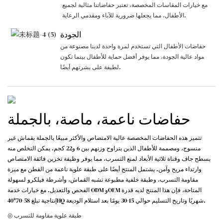
مع خيارات المقاسات المخصصة، تعتبر حفاضاتنا مثالية لجميع
الأطفال، مما يجعلها ضرورية للآباء ومقدمي الرعاية.
الجودة
حفاضات الأطفال التي تستخدم لمرة واحدة لدينا مصنوعة من
مواد عالية الجودة، مما يوفر أفضل حماية للأطفال بينما تكون
لطيفة على بشرتهم أيضًا.
حفاضات ناعمة، ماصة، بالجملة
تتميز هذه الحفاضات المخصصة عالية الامتصاص والأكثر مبيعًا بالجملة بقماش غير
منسوج، ومصممة للأطفال الذين يتراوح وزنهم بين 6 و22 كجم. يمكن التخلص منه
بسطح جاف وقناة ثلاثية الأبعاد لمنع التسرب، مما يوفر وظيفة تخزين فائقة الامتصاص
وارتداء مريح وآمن. يشتمل المنتج أيضًا على طبقة علوية ناعمة من القطن مع ميزة
مقاومة التسرب، وطبقة خلفية مطبوعة تشبه القماش، وأشرطة فيلكرو لسهولة
الفحص والتعديل. مع خيارات خدمة ODM وOEM المتاحة، فإن هذا المنتج لديه قدرة
إنتاجية تبلغ 58-70*40HQ شهريًا وتاريخ التسليم حوالي 15-30 يومًا بعد استلام الوديعة.
◎ طبقة علوية مقاومة للتسرب