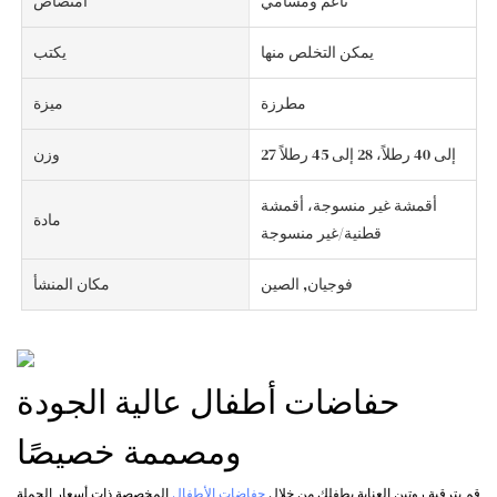
ناعم ومسامي
امتصاص
يمكن التخلص منها
يكتب
مطرزة
ميزة
27 إلى 40 رطلاً، 28 إلى 45 رطلاً
وزن
أقمشة غير منسوجة، أقمشة
مادة
قطنية/غير منسوجة
فوجيان, الصين
مكان المنشأ
حفاضات أطفال عالية الجودة
ومصممة خصيصًا
قم بترقية روتين العناية بطفلك من خلال
حفاضات الأطفال
المخصصة ذات أسعار الجملة