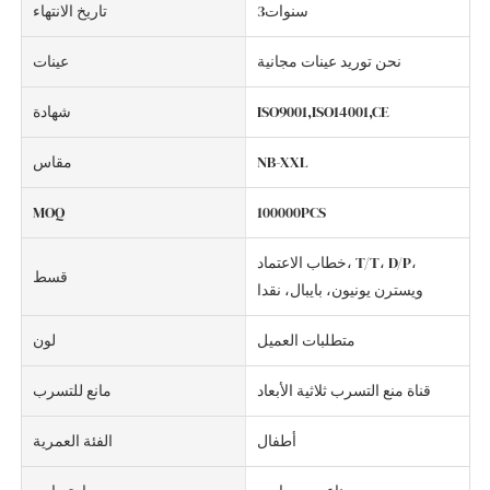
سنوات3
تاريخ الانتهاء
نحن توريد عينات مجانية
عينات
ISO9001,ISO14001,CE
شهادة
NB-XXL
مقاس
MOQ
100000PCS
خطاب الاعتماد، T/T، D/P،
قسط
ويسترن يونيون، بايبال، نقدا
متطلبات العميل
لون
قناة منع التسرب ثلاثية الأبعاد
مانع للتسرب
أطفال
الفئة العمرية