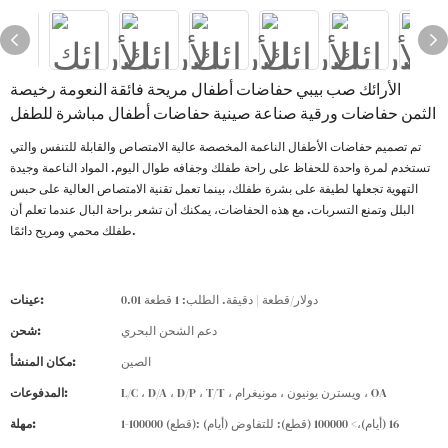
الأرائك صب بيبي حفاضات أطفال مريحة فائقة النعومة رخيصة
الثمن حفاضات ورقية صناعة صينية حفاضات أطفال مباشرة للطفل
تم تصميم حفاضات الأطفال الناعمة المخصصة عالية الامتصاص والقابلة للتنفس والتي
تستخدم لمرة واحدة للحفاظ على راحة طفلك وجفافه طوال اليوم. المواد الناعمة وجيدة
التهوية تجعلها لطيفة على بشرة طفلك، بينما تعمل تقنية الامتصاص العالية على حبس
البلل وتمنع التسربات. مع هذه الحفاضات، يمكنك أن تشعر براحة البال عندما تعلم أن
طفلك محمي ومريح دائمًا.
0.01 دولار/قطعة | دقيقة. الطلب: 1 قطعة
عينات:
دعم الشحن البحري
شحن:
الصين
مكان المنشأ:
L/C ، D/A ، D/P ، T/T ، ويسترن يونيون ، مونيغرام ، OA
المدفوعات:
1-100000 (قطع): 16 (أيام)،> 100000 (قطع): للتفاوض (أيام)
مهلة: