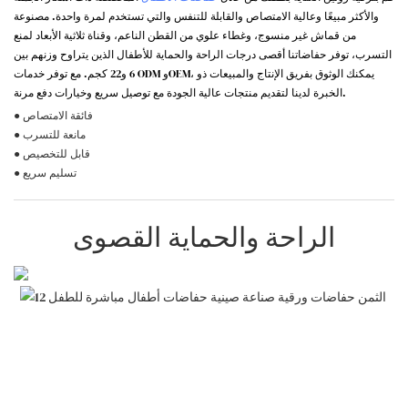
والأكثر مبيعًا وعالية الامتصاص والقابلة للتنفس والتي تستخدم لمرة واحدة. مصنوعة
من قماش غير منسوج، وغطاء علوي من القطن الناعم، وقناة ثلاثية الأبعاد لمنع
التسرب، توفر حفاضاتنا أقصى درجات الراحة والحماية للأطفال الذين يتراوح وزنهم بين
6 و22 كجم. مع توفر خدمات ODM وOEM، يمكنك الوثوق بفريق الإنتاج والمبيعات ذو
الخبرة لدينا لتقديم منتجات عالية الجودة مع توصيل سريع وخيارات دفع مرنة.
● فائقة الامتصاص
● مانعة للتسرب
● قابل للتخصيص
● تسليم سريع
الراحة والحماية القصوى