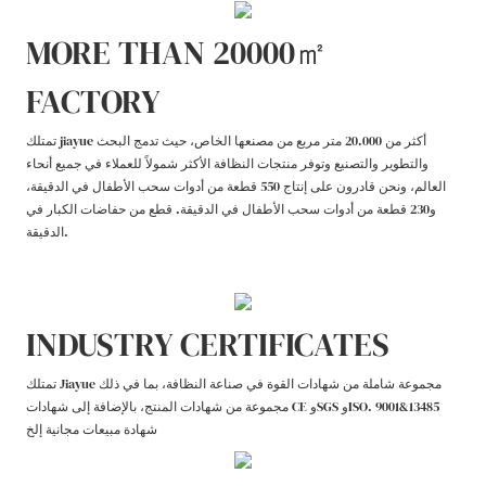
MORE THAN 20000㎡
FACTORY
تمتلك jiayue أكثر من 20.000 متر مربع من مصنعها الخاص، حيث تدمج البحث
والتطوير والتصنيع وتوفر منتجات النظافة الأكثر شمولاً للعملاء في جميع أنحاء
العالم، ونحن قادرون على إنتاج 550 قطعة من أدوات سحب الأطفال في الدقيقة،
و230 قطعة من أدوات سحب الأطفال في الدقيقة. قطع من حفاضات الكبار في
الدقيقة.
INDUSTRY CERTIFICATES
تمتلك Jiayue مجموعة شاملة من شهادات القوة في صناعة النظافة، بما في ذلك
مجموعة من شهادات المنتج، بالإضافة إلى شهادات CE وSGS وISO. 9001&13485
شهادة مبيعات مجانية إلخ