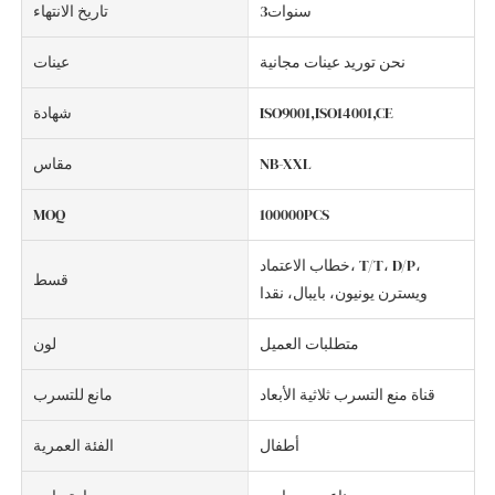
سنوات3
تاريخ الانتهاء
نحن توريد عينات مجانية
عينات
ISO9001,ISO14001,CE
شهادة
NB-XXL
مقاس
MOQ
100000PCS
خطاب الاعتماد، T/T، D/P،
قسط
ويسترن يونيون، بايبال، نقدا
متطلبات العميل
لون
قناة منع التسرب ثلاثية الأبعاد
مانع للتسرب
أطفال
الفئة العمرية