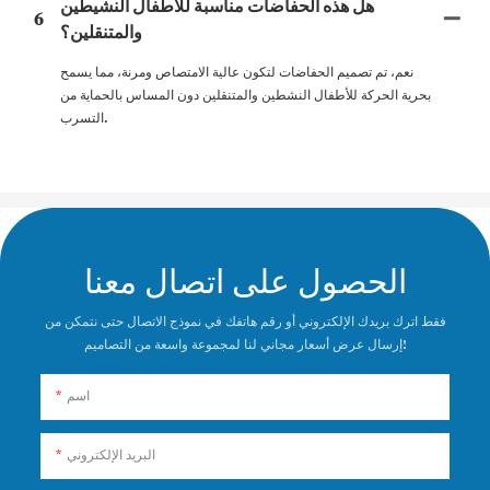
هل هذه الحفاضات مناسبة للأطفال النشيطين
6
والمتنقلين؟
نعم، تم تصميم الحفاضات لتكون عالية الامتصاص ومرنة، مما يسمح
بحرية الحركة للأطفال النشطين والمتنقلين دون المساس بالحماية من
التسرب.
الحصول على اتصال معنا
فقط اترك بريدك الإلكتروني أو رقم هاتفك في نموذج الاتصال حتى نتمكن من
إرسال عرض أسعار مجاني لنا لمجموعة واسعة من التصاميم!
اسم
البريد الإلكتروني