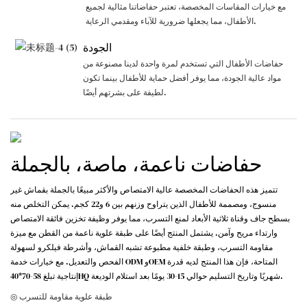
مع خيارات المقاسات المخصصة، تعتبر حفاضاتنا مثالية لجميع
الأطفال، مما يجعلها ضرورية للآباء ومقدمي الرعاية.
الجودة
حفاضات الأطفال التي تستخدم لمرة واحدة لدينا مصنوعة من
مواد عالية الجودة، مما يوفر أفضل حماية للأطفال بينما تكون
لطيفة على بشرتهم أيضًا.
حفاضات ناعمة، ماصة، بالجملة
تتميز هذه الحفاضات المخصصة عالية الامتصاص والأكثر مبيعًا بالجملة بقماش غير
منسوج، ومصممة للأطفال الذين يتراوح وزنهم بين 6 و22 كجم. يمكن التخلص منه
بسطح جاف وقناة ثلاثية الأبعاد لمنع التسرب، مما يوفر وظيفة تخزين فائقة الامتصاص
وارتداء مريح وآمن. يشتمل المنتج أيضًا على طبقة علوية ناعمة من القطن مع ميزة
مقاومة التسرب، وطبقة خلفية مطبوعة تشبه القماش، وأشرطة فيلكرو لسهولة
الفحص والتعديل. مع خيارات خدمة ODM وOEM المتاحة، فإن هذا المنتج لديه قدرة
إنتاجية تبلغ 58-70*40HQ شهريًا وتاريخ التسليم حوالي 15-30 يومًا بعد استلام الوديعة.
◎ طبقة علوية مقاومة للتسرب