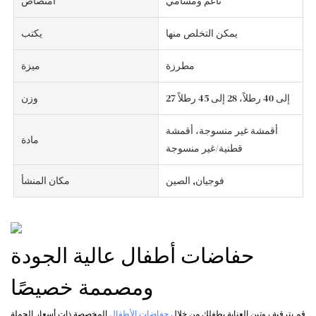
ناعم ومسامي
امتصاص
يمكن التخلص منها
يكتب
مطرزة
ميزة
27 إلى 40 رطلاً، 28 إلى 45 رطلاً
وزن
أقمشة غير منسوجة، أقمشة
مادة
قطنية/غير منسوجة
فوجيان, الصين
مكان المنشأ
حفاضات أطفال عالية الجودة
ومصممة خصيصًا
قم بترقية روتين العناية بطفلك من خلال
حفاضات الأطفال
المخصصة ذات أسعار الجملة