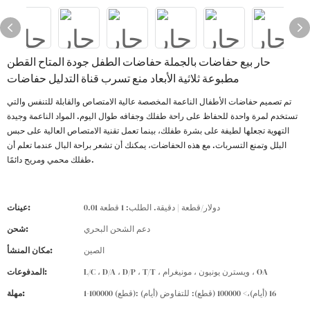
حار بيع حفاضات بالجملة حفاضات الطفل جودة المتاح القطن
مطبوعة ثلاثية الأبعاد منع تسرب قناة التدليل حفاضات
تم تصميم حفاضات الأطفال الناعمة المخصصة عالية الامتصاص والقابلة للتنفس والتي
تستخدم لمرة واحدة للحفاظ على راحة طفلك وجفافه طوال اليوم. المواد الناعمة وجيدة
التهوية تجعلها لطيفة على بشرة طفلك، بينما تعمل تقنية الامتصاص العالية على حبس
البلل وتمنع التسربات. مع هذه الحفاضات، يمكنك أن تشعر براحة البال عندما تعلم أن
طفلك محمي ومريح دائمًا.
0.01 دولار/قطعة | دقيقة. الطلب: 1 قطعة
عينات:
دعم الشحن البحري
شحن:
الصين
مكان المنشأ:
L/C ، D/A ، D/P ، T/T ، ويسترن يونيون ، مونيغرام ، OA
المدفوعات:
1-100000 (قطع): 16 (أيام)،> 100000 (قطع): للتفاوض (أيام)
مهلة: