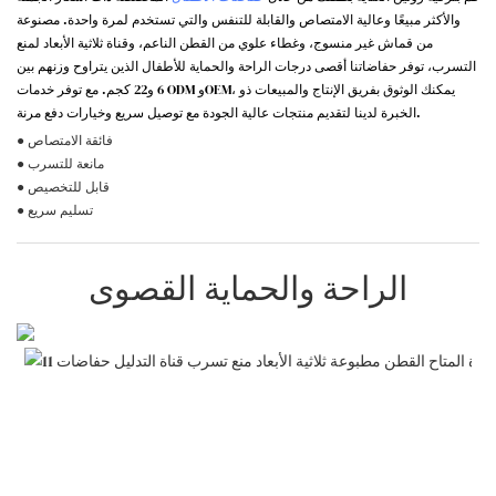
والأكثر مبيعًا وعالية الامتصاص والقابلة للتنفس والتي تستخدم لمرة واحدة. مصنوعة
من قماش غير منسوج، وغطاء علوي من القطن الناعم، وقناة ثلاثية الأبعاد لمنع
التسرب، توفر حفاضاتنا أقصى درجات الراحة والحماية للأطفال الذين يتراوح وزنهم بين
6 و22 كجم. مع توفر خدمات ODM وOEM، يمكنك الوثوق بفريق الإنتاج والمبيعات ذو
الخبرة لدينا لتقديم منتجات عالية الجودة مع توصيل سريع وخيارات دفع مرنة.
● فائقة الامتصاص
● مانعة للتسرب
● قابل للتخصيص
● تسليم سريع
الراحة والحماية القصوى