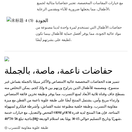
مع خيارات المقاسات المخصصة، تعتبر حفاضاتنا مثالية لجميع
الأطفال، مما يجعلها ضرورية للآباء ومقدمي الرعاية.
الجودة
حفاضات الأطفال التي تستخدم لمرة واحدة لدينا مصنوعة من
مواد عالية الجودة، مما يوفر أفضل حماية للأطفال بينما تكون
لطيفة على بشرتهم أيضًا.
حفاضات ناعمة، ماصة، بالجملة
تتميز هذه الحفاضات المخصصة عالية الامتصاص والأكثر مبيعًا بالجملة بقماش غير
منسوج، ومصممة للأطفال الذين يتراوح وزنهم بين 6 و22 كجم. يمكن التخلص منه
بسطح جاف وقناة ثلاثية الأبعاد لمنع التسرب، مما يوفر وظيفة تخزين فائقة الامتصاص
وارتداء مريح وآمن. يشتمل المنتج أيضًا على طبقة علوية ناعمة من القطن مع ميزة
مقاومة التسرب، وطبقة خلفية مطبوعة تشبه القماش، وأشرطة فيلكرو لسهولة
الفحص والتعديل. مع خيارات خدمة ODM وOEM المتاحة، فإن هذا المنتج لديه قدرة
إنتاجية تبلغ 58-70*40HQ شهريًا وتاريخ التسليم حوالي 15-30 يومًا بعد استلام الوديعة.
◎ طبقة علوية مقاومة للتسرب