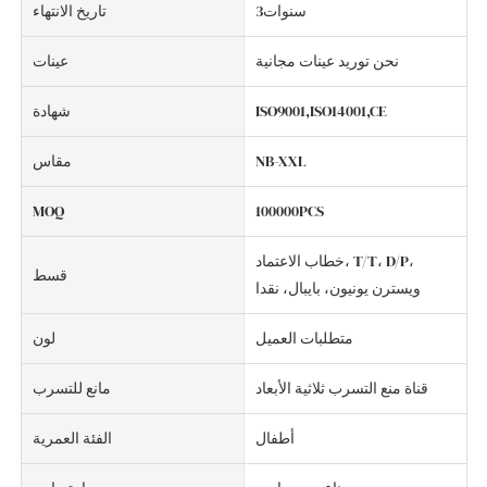
سنوات3
تاريخ الانتهاء
نحن توريد عينات مجانية
عينات
ISO9001,ISO14001,CE
شهادة
NB-XXL
مقاس
MOQ
100000PCS
خطاب الاعتماد، T/T، D/P،
قسط
ويسترن يونيون، بايبال، نقدا
متطلبات العميل
لون
قناة منع التسرب ثلاثية الأبعاد
مانع للتسرب
أطفال
الفئة العمرية