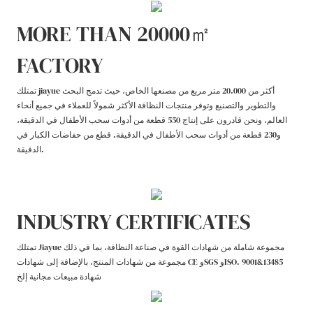
MORE THAN 20000㎡
FACTORY
تمتلك jiayue أكثر من 20.000 متر مربع من مصنعها الخاص، حيث تدمج البحث
والتطوير والتصنيع وتوفر منتجات النظافة الأكثر شمولاً للعملاء في جميع أنحاء
العالم، ونحن قادرون على إنتاج 550 قطعة من أدوات سحب الأطفال في الدقيقة،
و230 قطعة من أدوات سحب الأطفال في الدقيقة. قطع من حفاضات الكبار في
الدقيقة.
INDUSTRY CERTIFICATES
تمتلك Jiayue مجموعة شاملة من شهادات القوة في صناعة النظافة، بما في ذلك
مجموعة من شهادات المنتج، بالإضافة إلى شهادات CE وSGS وISO. 9001&13485
شهادة مبيعات مجانية إلخ