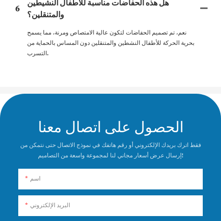
هل هذه الحفاضات مناسبة للأطفال النشيطين
6
والمتنقلين؟
نعم، تم تصميم الحفاضات لتكون عالية الامتصاص ومرنة، مما يسمح
بحرية الحركة للأطفال النشطين والمتنقلين دون المساس بالحماية من
التسرب.
الحصول على اتصال معنا
فقط اترك بريدك الإلكتروني أو رقم هاتفك في نموذج الاتصال حتى نتمكن من
إرسال عرض أسعار مجاني لنا لمجموعة واسعة من التصاميم!
اسم
البريد الإلكتروني