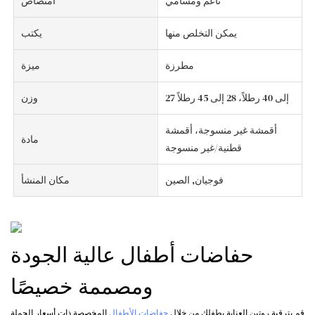
ناعم ومسامي
امتصاص
يمكن التخلص منها
يكتب
مطرزة
ميزة
27 إلى 40 رطلاً، 28 إلى 45 رطلاً
وزن
أقمشة غير منسوجة، أقمشة
مادة
قطنية/غير منسوجة
فوجيان, الصين
مكان المنشأ
حفاضات أطفال عالية الجودة
ومصممة خصيصًا
قم بترقية روتين العناية بطفلك من خلال
حفاضات الأطفال
المخصصة ذات أسعار الجملة