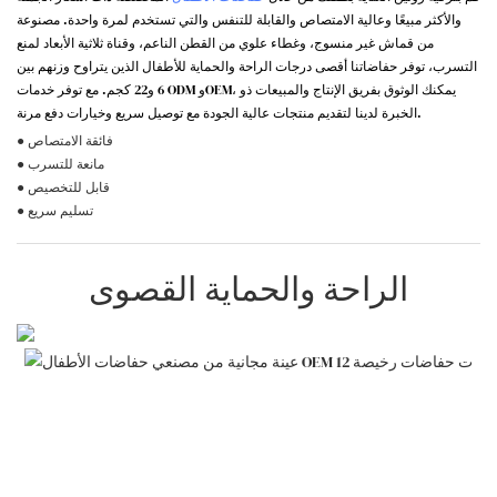
والأكثر مبيعًا وعالية الامتصاص والقابلة للتنفس والتي تستخدم لمرة واحدة. مصنوعة
من قماش غير منسوج، وغطاء علوي من القطن الناعم، وقناة ثلاثية الأبعاد لمنع
التسرب، توفر حفاضاتنا أقصى درجات الراحة والحماية للأطفال الذين يتراوح وزنهم بين
6 و22 كجم. مع توفر خدمات ODM وOEM، يمكنك الوثوق بفريق الإنتاج والمبيعات ذو
الخبرة لدينا لتقديم منتجات عالية الجودة مع توصيل سريع وخيارات دفع مرنة.
● فائقة الامتصاص
● مانعة للتسرب
● قابل للتخصيص
● تسليم سريع
الراحة والحماية القصوى