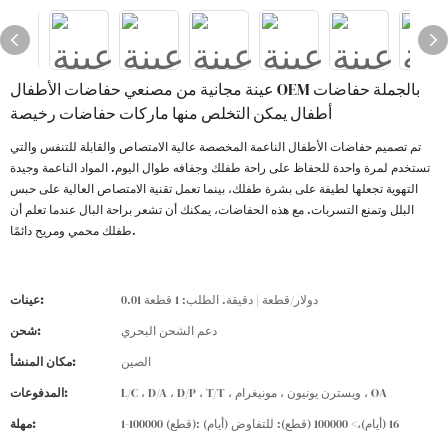
عينة مجانية من مصنعي حفاضات الأطفال OEM بالجملة حفاضات
أطفال يمكن التخلص منها ماركات حفاضات رخيصة
تم تصميم حفاضات الأطفال الناعمة المخصصة عالية الامتصاص والقابلة للتنفس والتي
تستخدم لمرة واحدة للحفاظ على راحة طفلك وجفافه طوال اليوم. المواد الناعمة وجيدة
التهوية تجعلها لطيفة على بشرة طفلك، بينما تعمل تقنية الامتصاص العالية على حبس
البلل وتمنع التسربات. مع هذه الحفاضات، يمكنك أن تشعر براحة البال عندما تعلم أن
طفلك محمي ومريح دائمًا.
0.01 دولار/قطعة | دقيقة. الطلب: 1 قطعة
عينات:
دعم الشحن البحري
شحن:
الصين
مكان المنشأ:
L/C ، D/A ، D/P ، T/T ، ويسترن يونيون ، مونيغرام ، OA
المدفوعات:
1-100000 (قطع): 16 (أيام)،> 100000 (قطع): للتفاوض (أيام)
مهلة: