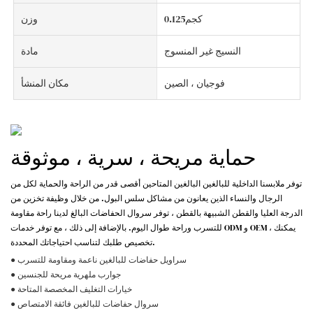
كجم0.125
وزن
النسيج غير المنسوج
مادة
فوجيان ، الصين
مكان المنشأ
حماية مريحة ، سرية ، موثوقة
توفر ملابسنا الداخلية للبالغين البالغين المتاحين أقصى قدر من الراحة والحماية لكل من
الرجال والنساء الذين يعانون من مشاكل سلس البول. من خلال وظيفة تخزين من
الدرجة العليا والقطن الشبيهة بالقطن ، توفر سروال الحفاضات البالغ لدينا راحة مقاومة
للتسرب وراحة طوال اليوم. بالإضافة إلى ذلك ، مع توفر خدمات ODM و OEM ، يمكنك
تخصيص طلبك لتناسب احتياجاتك المحددة.
● سراويل حفاضات للبالغين ناعمة ومقاومة للتسرب
● جوارب ملهرية مريحة للجنسين
● خيارات التغليف المخصصة المتاحة
● سروال حفاضات للبالغين فائقة الامتصاص