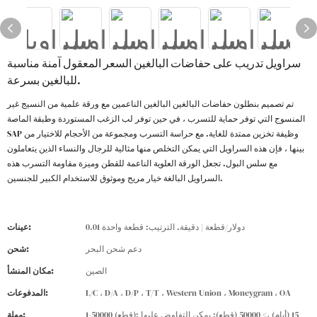
سراويل تدريب على حفاضات البالغين السعر المعقول آمنة مناسبة
للبالغين بسرعة.
تم تصميم بنطلون حفاضات البالغين البالغين الناعمين مع ورقة علمية من النسيج غير
المنسوج التي توفر حماية للتسرب ، في حين توفر لب الزغب المستوردة وطبقة الماصة
SAP وظيفة تخزين ممتدة للغاية. مع حراسة التسرب ومجموعة من الأحجام للاختيار من
بينها ، فإن هذه السراويل التي يمكن التخلص منها مثالية للرجال والنساء الذين يتعاملون
مع سلس البول. تجعل الورقة العلوية الناعمة للقطن وميزة مقاومة التسرب هذه
السراويل البالغة خيار مريح وموثوق للاستخدام الكبير للجنسين.
0.01 دولار/قطعة | دقيقة. الترتيب: قطعة واحدة
عينات:
دعم شحن البحر
شحن:
الصين
مكان المنشأ:
L/C ، D/A ، D/P ، T/T ، Western Union ، Moneygram ، OA
المدفوعات:
1-50000 (قطع): 15 (أيام) ،> 50000 (قطع): يمكن التفاوض عليها
مهلة: