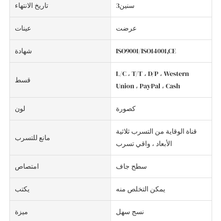
سنين3
تاريخ الانتهاء
عرضت
عينات
ISO9001/ISO14001,CE
شهادة
L/C ، T/T ، D/P ، Western
قسط
Union ، PayPal ، Cash
كصورة
لون
قناة الوقاية من التسرب ثلاثية
مانع للتسرب
الأبعاد ، واقي تسرب
سطح جاف
امتصاص
يمكن التخلص منه
يكتب
نسج سهل
ميزة