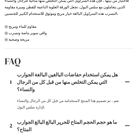
للاختيار من بينها ، فإن هذه السراويل التي يمكن التخلص منها مثالية للرجال والنساء
الذين يتعاملون مع سلس البول. تجعل الورقة العلوية الناعمة للقطن وميزة مقاومة
التسرب هذه السراويل البالغة خيار مريح وموثوق للاستخدام الكبير للجنسين.
◎ مقاوم للماء ومريح
◎ واقي سوبر ماصة وتسرب
◎ مريحة وصحية
FAQ
هل يمكن استخدام حفاضات البالغين البالغة الجوارب
التي يمكن التخلص منها من قبل كل من الرجال
1
والنساء؟
نعم ، تم تصميم هذا المنتج لاستخدامه من قبل كل من الرجال والنساء
لإدارة سلس البول.
ما هو حجم الحجم المتاح للحرير البالغ البالغ الجوارب
2
المتاح؟