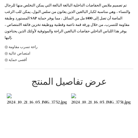
تم تصميم ملابس الحفاضات الداخلية البالغة البالغة التي يمكن التخلص منها للرجال
والنساء ، وهي مناسبة لكبار البالغين الذين يعانون من سلس البول. يمكن للب الزغب
المستورد وطبقة SAP الماصة أن تصل إلى 1400 مل من السائل ، مما يوفر حماية
مقاومة للتسرب. من خلال ورقة قمة ناعمة وقطنية ووظيفة تخزين فائقة الامتصاص ،
يوفر هذا اللباس الداخلي حفاضات البالغين الراحة والموثوقية لأولئك الذين يحتاجون
إليها.
◎ راحة تسرب مقاومة
◎ امتصاص عالية
◎ أقصى حماية
عرض تفاصيل المنتج