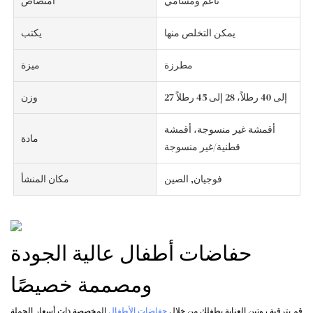
ناعم ومسامي
امتصاص
يمكن التخلص منها
يكتب
مطرزة
ميزة
27 إلى 40 رطلاً، 28 إلى 45 رطلاً
وزن
أقمشة غير منسوجة، أقمشة
مادة
قطنية/غير منسوجة
فوجيان, الصين
مكان المنشأ
حفاضات أطفال عالية الجودة
ومصممة خصيصًا
قم بترقية روتين العناية بطفلك من خلال
حفاضات الأطفال
المخصصة ذات أسعار الجملة