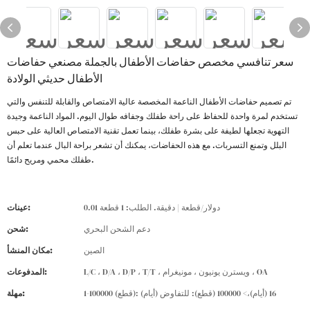
سعر تنافسي مخصص حفاضات الأطفال بالجملة مصنعي حفاضات
الأطفال حديثي الولادة
تم تصميم حفاضات الأطفال الناعمة المخصصة عالية الامتصاص والقابلة للتنفس والتي
تستخدم لمرة واحدة للحفاظ على راحة طفلك وجفافه طوال اليوم. المواد الناعمة وجيدة
التهوية تجعلها لطيفة على بشرة طفلك، بينما تعمل تقنية الامتصاص العالية على حبس
البلل وتمنع التسربات. مع هذه الحفاضات، يمكنك أن تشعر براحة البال عندما تعلم أن
طفلك محمي ومريح دائمًا.
0.01 دولار/قطعة | دقيقة. الطلب: 1 قطعة
عينات:
دعم الشحن البحري
شحن:
الصين
مكان المنشأ:
L/C ، D/A ، D/P ، T/T ، ويسترن يونيون ، مونيغرام ، OA
المدفوعات:
1-100000 (قطع): 16 (أيام)،> 100000 (قطع): للتفاوض (أيام)
مهلة: