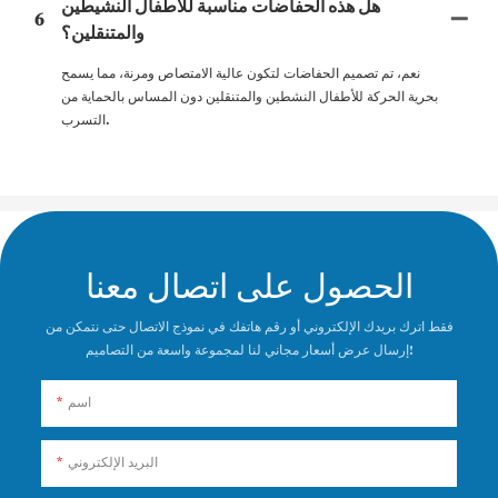
هل هذه الحفاضات مناسبة للأطفال النشيطين
6
والمتنقلين؟
نعم، تم تصميم الحفاضات لتكون عالية الامتصاص ومرنة، مما يسمح
بحرية الحركة للأطفال النشطين والمتنقلين دون المساس بالحماية من
التسرب.
الحصول على اتصال معنا
فقط اترك بريدك الإلكتروني أو رقم هاتفك في نموذج الاتصال حتى نتمكن من
إرسال عرض أسعار مجاني لنا لمجموعة واسعة من التصاميم!
اسم
البريد الإلكتروني