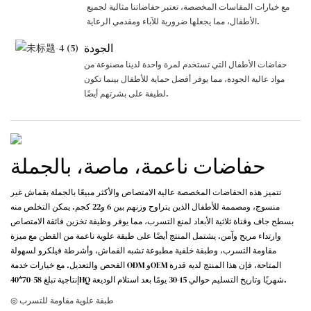
مع خيارات المقاسات المخصصة، تعتبر حفاضاتنا مثالية لجميع
الأطفال، مما يجعلها ضرورية للآباء ومقدمي الرعاية.
الجودة
حفاضات الأطفال التي تستخدم لمرة واحدة لدينا مصنوعة من
مواد عالية الجودة، مما يوفر أفضل حماية للأطفال بينما تكون
لطيفة على بشرتهم أيضًا.
حفاضات ناعمة، ماصة، بالجملة
تتميز هذه الحفاضات المخصصة عالية الامتصاص والأكثر مبيعًا بالجملة بقماش غير
منسوج، ومصممة للأطفال الذين يتراوح وزنهم بين 6 و22 كجم. يمكن التخلص منه
بسطح جاف وقناة ثلاثية الأبعاد لمنع التسرب، مما يوفر وظيفة تخزين فائقة الامتصاص
وارتداء مريح وآمن. يشتمل المنتج أيضًا على طبقة علوية ناعمة من القطن مع ميزة
مقاومة التسرب، وطبقة خلفية مطبوعة تشبه القماش، وأشرطة فيلكرو لسهولة
الفحص والتعديل. مع خيارات خدمة ODM وOEM المتاحة، فإن هذا المنتج لديه قدرة
إنتاجية تبلغ 58-70*40HQ شهريًا وتاريخ التسليم حوالي 15-30 يومًا بعد استلام الوديعة.
◎ طبقة علوية مقاومة للتسرب