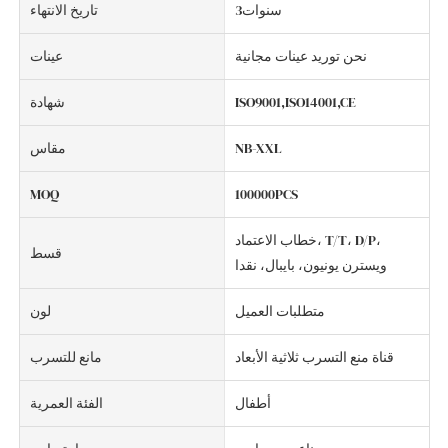
سنوات3
تاريخ الانتهاء
نحن توريد عينات مجانية
عينات
ISO9001,ISO14001,CE
شهادة
NB-XXL
مقاس
MOQ
100000PCS
خطاب الاعتماد، T/T، D/P،
قسط
ويسترن يونيون، بايبال، نقدا
متطلبات العميل
لون
قناة منع التسرب ثلاثية الأبعاد
مانع للتسرب
أطفال
الفئة العمرية