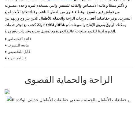
والأكثر مبيعًا وعالية الامتصاص والقابلة للتنفس والتي تستخدم لمرة واحدة. مصنوعة
من قماش غير منسوج، وغطاء علوي من القطن الناعم، وقناة ثلاثية الأبعاد لمنع
التسرب، توفر حفاضاتنا أقصى درجات الراحة والحماية للأطفال الذين يتراوح وزنهم بين
6 و22 كجم. مع توفر خدمات ODM وOEM، يمكنك الوثوق بفريق الإنتاج والمبيعات ذو
الخبرة لدينا لتقديم منتجات عالية الجودة مع توصيل سريع وخيارات دفع مرنة.
● فائقة الامتصاص
● مانعة للتسرب
● قابل للتخصيص
● تسليم سريع
الراحة والحماية القصوى