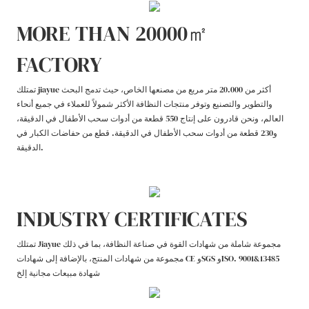
MORE THAN 20000㎡
FACTORY
تمتلك jiayue أكثر من 20.000 متر مربع من مصنعها الخاص، حيث تدمج البحث
والتطوير والتصنيع وتوفر منتجات النظافة الأكثر شمولاً للعملاء في جميع أنحاء
العالم، ونحن قادرون على إنتاج 550 قطعة من أدوات سحب الأطفال في الدقيقة،
و230 قطعة من أدوات سحب الأطفال في الدقيقة. قطع من حفاضات الكبار في
الدقيقة.
INDUSTRY CERTIFICATES
تمتلك Jiayue مجموعة شاملة من شهادات القوة في صناعة النظافة، بما في ذلك
مجموعة من شهادات المنتج، بالإضافة إلى شهادات CE وSGS وISO. 9001&13485
شهادة مبيعات مجانية إلخ