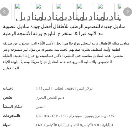
مناديل جديدة للتصميم الرطب للأطفال أفضل جودة مناديل عضوية
مع الألوة فيرا & استخراج البابونج ورقة الأنسجة الرطبة
مناديل مبللة للأطفال قابلة للتحلل بيولوجيًا هي الحل الأمثل للآباء الذين يبحثون عن طريقة
لطيفة وآمنة لتنظيف بشرة أطفالهم الحساسة. مصنوعة من مواد غير منسوجة وغير
معطرة، هذه المناديل مناسبة حتى للبشرة الأكثر حساسية. مع خيارات التغليف القابلة
للتخصيص والتسليم السريع، تعد هذه المناديل خيارًا مريحًا وصديقًا للبيئة للآباء
المشغولين.
0.45 دولار/كيس | دقيقة. الطلب: 1 كيس
عينات:
دعم الشحن البحري
شحن:
الصين
مكان المنشأ:
L/C ، D/A ، D/P ، T/T ، ويسترن يونيون ، مونيغرام ، OA
المدفوعات:
1-600 (أكياس): 3 (أيام)،> 600 (أكياس): للتفاوض (أيام)
مهلة: