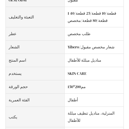
مقبول
OEM/ODM
1 قطعة/10 قطعة/25 قطعة/40
التعبئة والتغليف
قطعة/80 قطعة/مخصص
طلب مخصص
عطر
Yibero/شعار مخصص مقبول
الشعار
مناديل مبللة للأطفال
اسم المنتج
SKIN CARE
يستخدم
مم200*150
حجم الورقة
أطفال
الفئة العمرية
المنزلية، مناديل تنظيف مبللة
يكتب
للأطفال