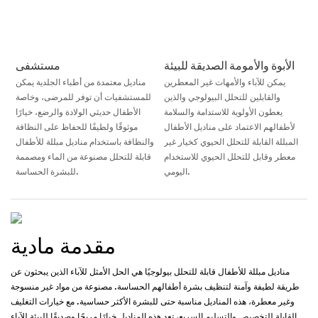
الأبوة والأمومة الصديقة للبيئة
مستشفى
يمكن للآباء والأمهات غير المعطرين
مناديل معتمدة من أطباء الجلدية يمكن
والقابلين للتحلل البيولوجي والذين
للمستشفيات أن توفر للمرضى، وخاصة
يعطون الأولوية للاستدامة والسلامة
الأطفال حديثي الولادة والرضع، خيارًا
لأطفالهم الاعتماد على مناديل الأطفال
موثوقًا ولطيفًا للحفاظ على النظافة
المبللة القابلة للتحلل الحيوي كخيار غير
والنظافة باستخدام مناديل مبللة للأطفال
معطر وقابل للتحلل الحيوي للاستخدام
قابلة للتحلل مصنوعة من الماء ومصممة
اليومي.
للبشرة الحساسة.
مقدمة مادية
مناديل مبللة للأطفال قابلة للتحلل بيولوجيًا هي الحل الأمثل للآباء الذين يبحثون عن
طريقة لطيفة وآمنة لتنظيف بشرة أطفالهم الحساسة. مصنوعة من مواد غير منسوجة
وغير معطرة، هذه المناديل مناسبة حتى للبشرة الأكثر حساسية. مع خيارات التغليف
القابلة للتخصيص والتسليم السريع، تعد هذه المناديل خيارًا مريحًا وصديقًا للبيئة للآباء