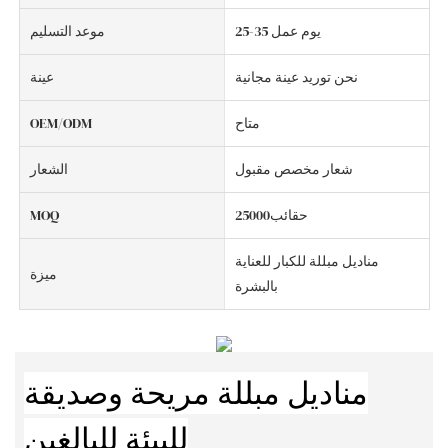
25-35 يوم عمل
موعد التسليم
نحن توريد عينة مجانية
عينة
متاح
OEM/ODM
شعار مخصص مقبول
الشعار
حقائب25000
MOQ
مناديل مبللة للكبار للعناية
ميزة
بالبشرة
مناديل مبللة مريحة وصديقة
للبيئة للبالغين