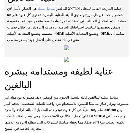
حياتنا المريحة القابلة للتحلل 300*200 للبالغين
مناديل مبللة
هي الخيار الأمثل لأي
شخص يبحث عن حل مريح وصديق للبيئة للعناية بالبشرة. تحتوي كل عبوة على 80
قطعة، هذه المناديل المبللة التي تستخدم لمرة واحدة مصنوعة من مواد غير منسوجة
ويمكن تخصيصها لتناسب احتياجاتك الخاصة. بالإضافة إلى ذلك، من خلال خدمات
التصميم وتصنيع المعدات الأصلية (ODM) وتصنيع المعدات الأصلية (OEM)، يمكنك أن
تثق في أنك تحصل على أفضل جودة بسعر مناسب.
عناية لطيفة ومستدامة ببشرة
البالغين
مناديل مبللة للبالغين قابلة للتحلل الحيوي من كومفي لايف مصنوعة من مواد غير
منسوجة وتوفر خيارًا مناسبًا للبشرة للاستخدام مرة واحدة للعناية الشخصية. بحجم كبير
يبلغ 300*200 ملم و80 منديلًا في كل عبوة، توفر هذه المناديل المبللة الراحة والقدرة
على تحمل التكاليف للاستخدام اليومي. يقدم المنتج خدمات OEM/ODM ولديه حد أدنى
لكمية الطلب يبلغ 1*20 قدمًا، مما يجعله مناسبًا للشركات التي تتطلع إلى دمج علامتها
التجارية الخاصة في المنتج.