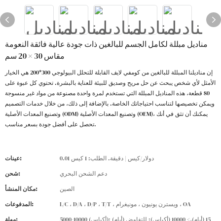
مناديل مبللة لكامل الجسم للبالغين ذات جودة عالية فائقة النعومة
مقاس 30 × 20 سم
إن مناديلنا المبللة للبالغين من كومفي لايف القابلة للتحلل البيولوجي 300*200 هي الخيار
الأمثل لأي شخص يبحث عن حل مريح وصديق للبيئة للعناية بالبشرة. تحتوي كل عبوة على
80 قطعة، هذه المناديل المبللة التي تستخدم لمرة واحدة مصنوعة من مواد غير منسوجة
ويمكن تخصيصها لتناسب احتياجاتك الخاصة. بالإضافة إلى ذلك، من خلال خدمات التصميم
وتصنيع المعدات الأصلية (ODM) وتصنيع المعدات الأصلية (OEM)، يمكنك أن تثق في أنك
تحصل على أفضل جودة بسعر مناسب.
0.01 دولار/كيس | دقيقة. الطلب: 1 كيس
عينات:
دعم الشحن البحري
شحن:
الصين
مكان المنشأ:
L/C ، D/A ، D/P ، T/T ، ويسترن يونيون ، مونيغرام ، OA
المدفوعات:
5000-10000 (أكياس): 15 (أيام)،> 10000 (أكياس): للتفاوض (أيام)
مهلة: