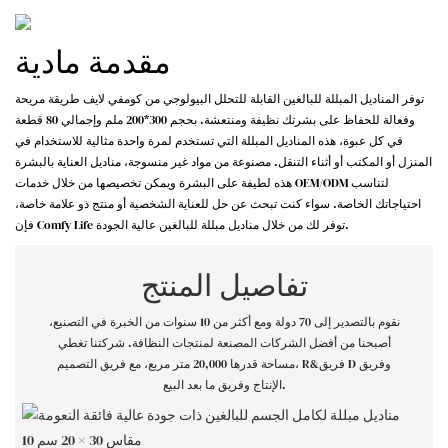
مقدمة مادية
توفر المناديل المبللة للبالغين القابلة للتحلل البيولوجي من كومفي لايف طريقة مريحة
وفعالة للحفاظ على بشرتك نظيفة ومنتعشة. بحجم 300*200 ملم وإجمالي 80 قطعة
في كل عبوة، هذه المناديل المبللة التي تستخدم لمرة واحدة مثالية للاستخدام في
المنزل أو المكتب أو أثناء التنقل. مصنوعة من مواد غير منسوجة، مناديل العناية بالبشرة
هذه لطيفة على البشرة ويمكن تخصيصها من خلال خدمات OEM/ODM لتناسب
احتياجاتك الخاصة. سواء كنت تبحث عن حل للعناية الشخصية أو منتج ذو علامة خاصة،
فإن Comfy Life توفر لك من خلال مناديل مبللة للبالغين عالية الجودة.
تفاصيل المنتج
نقوم بالتصدير إلى 70 دولة ومع أكثر من 10 سنوات من الخبرة في التصنيع،
أصبحنا من أفضل الشركات المصنعة لمنتجات النظافة. شركتنا تغطي
مساحة قدرها 20,000 متر مربع، مع فريق التصميم، R&فريق D وفريق
الإنتاج وفريق ما بعد البيع.