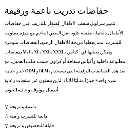
حفاضات تدريب ناعمة ورقيقة
تتميز سراويل سحب الأطفال الصغار للتدريب على حفاضات
الأطفال بالجملة بطبقة علوية من القطن الناعم مع ميزة مقاومة
للتسرب، مما يجعلها مريحة للأطفال الرضع. الحفاضات متوفرة
بمقاسات M، L، XL، XXL، XXXL، ويمكن تعبئتها في أكياس
مطبوعة داخلية وأكياس شفافة أو كرتون حسب طلب العميل. مع
خيار خدمة ODM وOEM، تعد هذه الحفاضات الرقيقة التي تستخدم
لمرة واحدة خيارًا مثاليًا للآباء الذين يبحثون عن منتجات رعاية
أطفال موثوقة وعالية الجودة.
◎ ناعمة ومريحة
◎ مانعة للتسرب وآمنة
◎ قابلة للتخصيص ومريحة