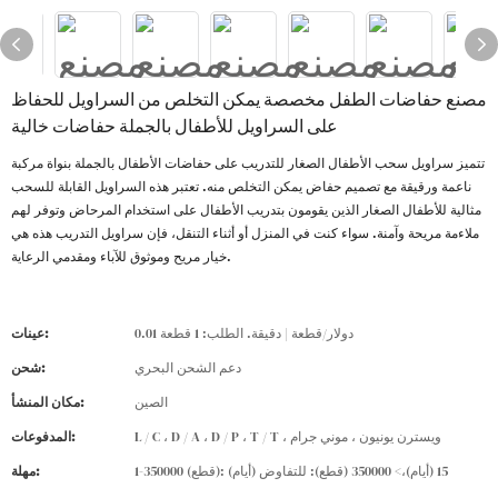
مصنع حفاضات الطفل مخصصة يمكن التخلص من السراويل للحفاظ
على السراويل للأطفال بالجملة حفاضات خالية
تتميز سراويل سحب الأطفال الصغار للتدريب على حفاضات الأطفال بالجملة بنواة مركبة
ناعمة ورقيقة مع تصميم حفاض يمكن التخلص منه. تعتبر هذه السراويل القابلة للسحب
مثالية للأطفال الصغار الذين يقومون بتدريب الأطفال على استخدام المرحاض وتوفر لهم
ملاءمة مريحة وآمنة. سواء كنت في المنزل أو أثناء التنقل، فإن سراويل التدريب هذه هي
خيار مريح وموثوق للآباء ومقدمي الرعاية.
0.01 دولار/قطعة | دقيقة. الطلب: 1 قطعة
عينات:
دعم الشحن البحري
شحن:
الصين
مكان المنشأ:
L / C ، D / A ، D / P ، T / T ، ويسترن يونيون ، موني جرام
المدفوعات:
1-350000 (قطع): 15 (أيام)،> 350000 (قطع): للتفاوض (أيام)
مهلة: