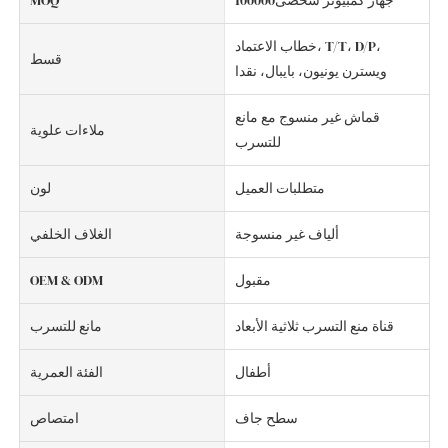
جهاز كمبيوتر شخصى100000
MOQ
خطاب الاعتماد، T/T، D/P،
قسط
ويسترن يونيون، بايبال، نقدا
قماش غير منسوج مع مانع
ملاءات علوية
للتسرب
متطلبات العميل
لون
ألياف غير منسوجة
الغلاف الخلفي
مقبول
OEM & ODM
قناة منع التسرب ثلاثية الأبعاد
مانع للتسرب
أطفال
الفئة العمرية
سطح جاف
امتصاص