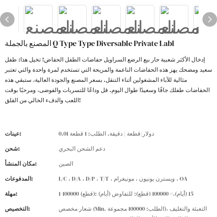
المصنع بالجملة Q Type Type Diversable Private Labl
إدخال الأكثر شعبية حار بيع الرضع السراويل حفاضات الطفل الحفاض! تخيل هذا: طفل
سعيد ومضحك يهز هذه الحفاضات الناعمة والمريحة التي تستخدم لمرة واحدة والتي تعتبر
مثالية للآباء المشغولين أثناء التنقل. بسعر المصنع والجودة العالية، ستبقي هذه
الحفاضات طفلك جافًا وسعيدًا طوال اليوم. قل وداعًا للتسربات والفوضى، ومرحبًا بوقت
اللعب والدفء الخالي من القلق!
0.01 دولار/قطعة | دقيقة. الطلب: 1 قطعة
عينات:
دعم الشحن البحري
شحن:
الصين
مكان المنشأ:
L/C ، D/A ، D/P ، T/T ، ويسترن يونيون ، مونيغرام ، OA
المدفوعات:
1-100000 (قطع): 15 (أيام)،> 100000 (قطع): للتفاوض (أيام)
مهلة:
شعار مخصص (Min. الطلب: 100000 مجموعة)، التعبئة والتغليف
التخصيص: