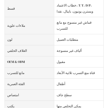
خطاب الاعتماد، T/T، D/P،
قسط
ويسترن يونيون، بايبال، نقدا
قماش غير منسوج مع مانع
ملاءات علوية
للتسرب
متطلبات العميل
لون
ألياف غير منسوجة
الغلاف الخلفي
مقبول
OEM & ODM
قناة منع التسرب ثلاثية الأبعاد
مانع للتسرب
أطفال
الفئة العمرية
سطح جاف
امتصاص
يمكن التخلص منها
يكتب