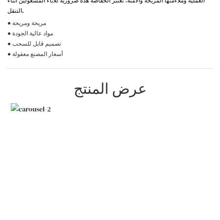
العملية وملاءمتها المريحة والآمنة، تعتبر الحفاضة هذه ضرورية للآباء المشغولين أثناء
التنقل.
● مريحة ومريحة
● مواد عالية الجودة
● تصميم قابل للسحب
● أسعار المصنع معقولة
عرض المنتج