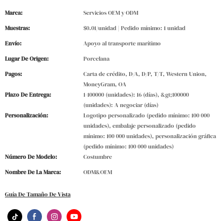
Marca:
Servicios OEM y ODM
Muestras:
$0.01/unidad | Pedido mínimo: 1 unidad
Envío:
Apoyo al transporte marítimo
Lugar De Origen:
Porcelana
Pagos:
Carta de crédito, D/A, D/P, T/T, Western Union,
MoneyGram, OA
Plazo De Entrega:
1-100000 (unidades): 16 (días), &gt;100000
(unidades): A negociar (días)
Personalización:
Logotipo personalizado (pedido mínimo: 100 000
unidades), embalaje personalizado (pedido
mínimo: 100 000 unidades), personalización gráfica
(pedido mínimo: 100 000 unidades)
Número De Modelo:
Costumbre
Nombre De La Marca:
ODM&OEM
Guía De Tamaño De Vista