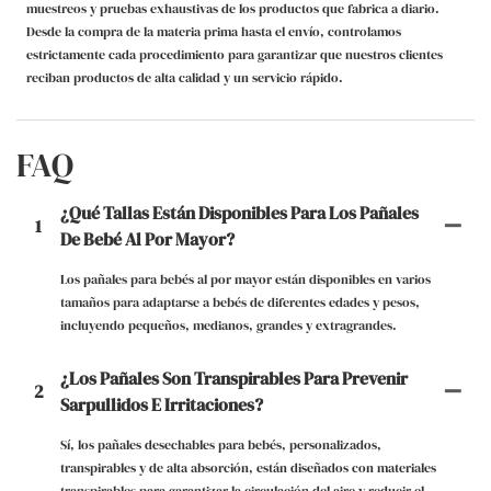
muestreos y pruebas exhaustivas de los productos que fabrica a diario.
Desde la compra de la materia prima hasta el envío, controlamos
estrictamente cada procedimiento para garantizar que nuestros clientes
reciban productos de alta calidad y un servicio rápido.
FAQ
¿Qué Tallas Están Disponibles Para Los Pañales
1
De Bebé Al Por Mayor?
Los pañales para bebés al por mayor están disponibles en varios
tamaños para adaptarse a bebés de diferentes edades y pesos,
incluyendo pequeños, medianos, grandes y extragrandes.
¿Los Pañales Son Transpirables Para Prevenir
2
Sarpullidos E Irritaciones?
Sí, los pañales desechables para bebés, personalizados,
transpirables y de alta absorción, están diseñados con materiales
transpirables para garantizar la circulación del aire y reducir el