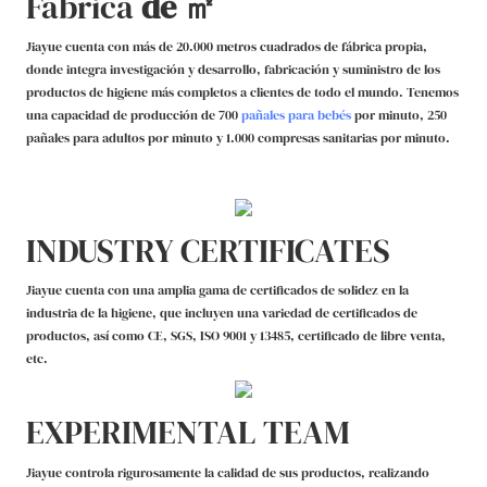
Fábrica
de ㎡
Jiayue cuenta con más de 20.000 metros cuadrados de fábrica propia,
donde integra investigación y desarrollo, fabricación y suministro de los
productos de higiene más completos a clientes de todo el mundo. Tenemos
una capacidad de producción de 700
pañales para bebés
por minuto, 250
pañales para adultos por minuto y
1.000
compresas sanitarias
por minuto.
INDUSTRY CERTIFICATES
Jiayue cuenta con una amplia gama de certificados de solidez en la
industria de la higiene, que incluyen una variedad de certificados de
productos, así como CE, SGS, ISO 9001 y 13485, certificado de libre venta,
etc.
EXPERIMENTAL TEAM
Jiayue controla rigurosamente la calidad de sus productos, realizando