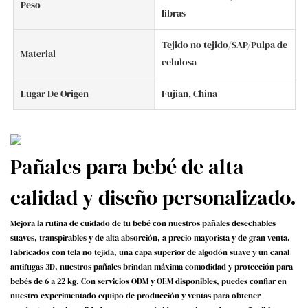
Peso
libras
Tejido no tejido/SAP/Pulpa de
Material
celulosa
Lugar De Origen
Fujian, China
Pañales para bebé de alta
calidad y diseño personalizado.
Mejora la rutina de cuidado de tu bebé con nuestros pañales desechables
suaves, transpirables y de alta absorción, a precio mayorista y de gran venta.
Fabricados con tela no tejida, una capa superior de algodón suave y un canal
antifugas 3D, nuestros pañales brindan máxima comodidad y protección para
bebés de 6 a 22 kg. Con servicios ODM y OEM disponibles, puedes confiar en
nuestro experimentado equipo de producción y ventas para obtener