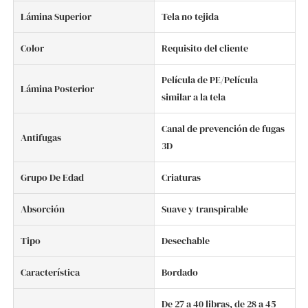
Lámina Superior
Tela no tejida
Color
Requisito del cliente
Película de PE/Película
Lámina Posterior
similar a la tela
Canal de prevención de fugas
Antifugas
3D
Grupo De Edad
Criaturas
Absorción
Suave y transpirable
Tipo
Desechable
Característica
Bordado
De 27 a 40 libras, de 28 a 45