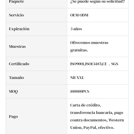
Paquete
¿Se puede según su solicitud?
Servicio
OEM ODM
Expiración
3 años
Ofrecemos muestras
Muestras
gratuitas.
Certificado
ISO9001,ISO13485,CE，SGS
Tamaño
NB-XXL
MOQ
100000PCS
Carta de crédito,
transferencia bancaria, pago
Pago
contra documentos, Western
Union, PayPal, efectivo.