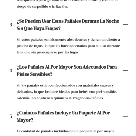
riesgo de sarpullido e irritación.
¿Se Pueden Usar Estos Pañales Durante La Noche
3
Sin Que Haya Fugas?
Sí, estos pañales son altamente absorbentes y tienen un diseño a
prueba de fugas, lo que los hace adecuados para su uso durante
la noche sin preocuparse por las fugas.
¿Los Pañales Al Por Mayor Son Adecuados Para
4
Pieles Sensibles?
Sí, los pañales están confeccionados con materiales suaves y
delicados, lo que los hace ideales para bebés con piel sensible.
Además, no contienen químicos ni fragancias dañinas.
¿Cuántos Pañales Incluye Un Paquete Al Por
5
Mayor?
La cantidad de pañales incluidos en un paquete al por mayor