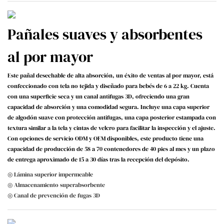
Pañales suaves y absorbentes
al por mayor
Este pañal desechable de alta absorción, un éxito de ventas al por mayor, está
confeccionado con tela no tejida y diseñado para bebés de 6 a 22 kg. Cuenta
con una superficie seca y un canal antifugas 3D, ofreciendo una gran
capacidad de absorción y una comodidad segura. Incluye una capa superior
de algodón suave con protección antifugas, una capa posterior estampada con
textura similar a la tela y cintas de velcro para facilitar la inspección y el ajuste.
Con opciones de servicio ODM y OEM disponibles, este producto tiene una
capacidad de producción de 58 a 70 contenedores de 40 pies al mes y un plazo
de entrega aproximado de 15 a 30 días tras la recepción del depósito.
◎ Lámina superior impermeable
◎ Almacenamiento superabsorbente
◎ Canal de prevención de fugas 3D