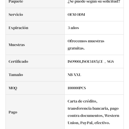
Paquete
¿Se puede según su solicitud?
Servicio
OEM ODM
Expiración
3 años
Ofrecemos muestras
Muestras
gratuitas.
Certificado
ISO9001,ISO13485,CE，SGS
Tamaño
NB-XXL
MOQ
100000PCS
Carta de crédito,
transferencia bancaria, pago
Pago
contra documentos, Western
Union, PayPal, efectivo.