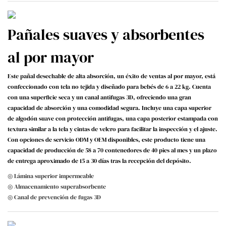
Pañales suaves y absorbentes
al por mayor
Este pañal desechable de alta absorción, un éxito de ventas al por mayor, está
confeccionado con tela no tejida y diseñado para bebés de 6 a 22 kg. Cuenta
con una superficie seca y un canal antifugas 3D, ofreciendo una gran
capacidad de absorción y una comodidad segura. Incluye una capa superior
de algodón suave con protección antifugas, una capa posterior estampada con
textura similar a la tela y cintas de velcro para facilitar la inspección y el ajuste.
Con opciones de servicio ODM y OEM disponibles, este producto tiene una
capacidad de producción de 58 a 70 contenedores de 40 pies al mes y un plazo
de entrega aproximado de 15 a 30 días tras la recepción del depósito.
◎ Lámina superior impermeable
◎ Almacenamiento superabsorbente
◎ Canal de prevención de fugas 3D