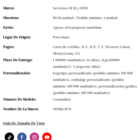
Marca:
Servicios OEM y ODM
Muestras:
$0.01/unidad | Pedido mínimo: 1 unidad
Envío:
Apoyo al transporte marítimo
Lugar De Origen:
Porcelana
Pagos:
Carta de crédito, D/A, D/P, T/T, Western Union,
MoneyGram, OA
Plazo De Entrega:
1-100000 (unidades): 16 (días), &gt;100000
(unidades): A negociar (días)
Personalización:
Logotipo personalizado (pedido mínimo: 100 000
unidades), embalaje personalizado (pedido
mínimo: 100 000 unidades), personalización gráfica
(pedido mínimo: 100 000 unidades)
Número De Modelo:
Costumbre
Nombre De La Marca:
ODM&OEM
Guía De Tamaño De Vista