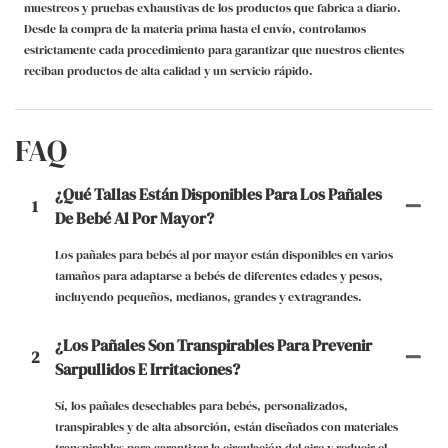
muestreos y pruebas exhaustivas de los productos que fabrica a diario.
Desde la compra de la materia prima hasta el envío, controlamos
estrictamente cada procedimiento para garantizar que nuestros clientes
reciban productos de alta calidad y un servicio rápido.
FAQ
¿Qué Tallas Están Disponibles Para Los Pañales
1
De Bebé Al Por Mayor?
Los pañales para bebés al por mayor están disponibles en varios
tamaños para adaptarse a bebés de diferentes edades y pesos,
incluyendo pequeños, medianos, grandes y extragrandes.
¿Los Pañales Son Transpirables Para Prevenir
2
Sarpullidos E Irritaciones?
Sí, los pañales desechables para bebés, personalizados,
transpirables y de alta absorción, están diseñados con materiales
transpirables para garantizar la circulación del aire y reducir el