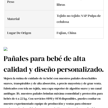
Peso
libras
Tejido no tejido/SAP/Pulpa de
Material
celulosa
Lugar De Origen
Fujian, China
Pañales para bebé de alta
calidad y diseño personalizado.
Mejora la rutina de cuidado de tu bebé con nuestros pañales desechables
suaves, transpirables y de alta absorción, a precio mayorista y de gran venta.
Fabricados con tela no tejida, una capa superior de algodón suave y un canal
antifugas 3D, nuestros pañales brindan máxima comodidad y protección para
bebés de 6 a 22 kg. Con servicios ODM y OEM disponibles, puedes confiar en
nuestro experimentado equipo de producción y ventas para obtener