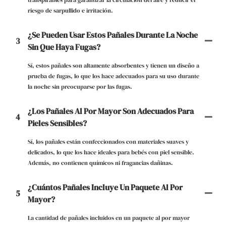
riesgo de sarpullido e irritación.
¿Se Pueden Usar Estos Pañales Durante La Noche
3
Sin Que Haya Fugas?
Sí, estos pañales son altamente absorbentes y tienen un diseño a
prueba de fugas, lo que los hace adecuados para su uso durante
la noche sin preocuparse por las fugas.
¿Los Pañales Al Por Mayor Son Adecuados Para
4
Pieles Sensibles?
Sí, los pañales están confeccionados con materiales suaves y
delicados, lo que los hace ideales para bebés con piel sensible.
Además, no contienen químicos ni fragancias dañinas.
¿Cuántos Pañales Incluye Un Paquete Al Por
5
Mayor?
La cantidad de pañales incluidos en un paquete al por mayor