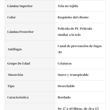
Lámina Superior
Tela no tejida
Color
Requisito del cliente
Película de PE/Película
Lámina Posterior
similar a la tela
Canal de prevención de fugas
Antifugas
3D
Grupo De Edad
Criaturas
Absorción
Suave y transpirable
Tipo
Desechable
Característica
Bordado
De 27 a 40 libras, de 28 a 45