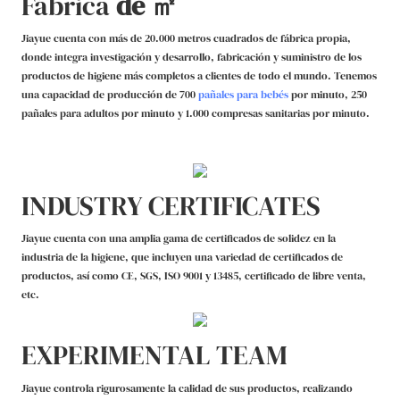
Fábrica
de ㎡
Jiayue cuenta con más de 20.000 metros cuadrados de fábrica propia,
donde integra investigación y desarrollo, fabricación y suministro de los
productos de higiene más completos a clientes de todo el mundo. Tenemos
una capacidad de producción de 700
pañales para bebés
por minuto, 250
pañales para adultos por minuto y
1.000
compresas sanitarias
por minuto.
INDUSTRY CERTIFICATES
Jiayue cuenta con una amplia gama de certificados de solidez en la
industria de la higiene, que incluyen una variedad de certificados de
productos, así como CE, SGS, ISO 9001 y 13485, certificado de libre venta,
etc.
EXPERIMENTAL TEAM
Jiayue controla rigurosamente la calidad de sus productos, realizando