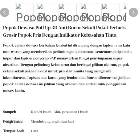
Popok Dewasa Pull Up 3D Anti Bocor Sekali Pakai Terlaris
Grosir Popok Pria Dengan Indikator Kebasahan Tinta
Popok celana dewasa berbahan lembut ini dirancang dengan lapisan atas kain
non-woven yang memberikan perlindungan kebocoran, sementara pulpa halus
impor dan lapisan penyerap SAP menawarkan fungsi penyimpanan super-
absorben. Dengan pelindung kebocoran dan berbagai pilihan ukuran, popok
celana sekali pakai ini ideal untuk pria dan wanita yang mengalami
inkontinensia. Lapisan atas katun yang lembut dan fitur antibocor menjadikan
popok celana dewasa ini pilihan yang nyaman dan andal untuk penggunaan
unisex lansia.
Sampel:
Rp0,01/buah | Min. pesanan: 1 buah
Pengiriman:
Mendukung angkutan laut
Tempat Asal:
Cina