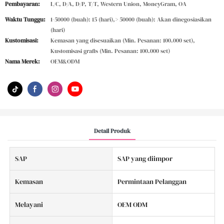
Pembayaran:
L/C, D/A, D/P, T/T, Western Union, MoneyGram, OA
Waktu Tunggu:
1-50000 (buah): 15 (hari),> 50000 (buah): Akan dinegosiasikan
(hari)
Kustomisasi:
Kemasan yang disesuaikan (Min. Pesanan: 100.000 set),
Kustomisasi grafis (Min. Pesanan: 100.000 set)
Nama Merek:
OEM&ODM
Detail Produk
SAP
SAP yang diimpor
Kemasan
Permintaan Pelanggan
Melayani
OEM ODM