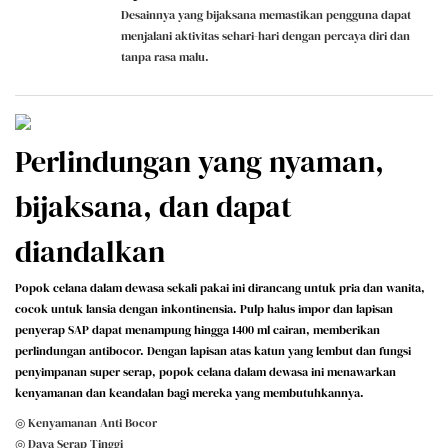
Desainnya yang bijaksana memastikan pengguna dapat
menjalani aktivitas sehari-hari dengan percaya diri dan
tanpa rasa malu.
Perlindungan yang nyaman,
bijaksana, dan dapat
diandalkan
Popok celana dalam dewasa sekali pakai ini dirancang untuk pria dan wanita,
cocok untuk lansia dengan inkontinensia. Pulp halus impor dan lapisan
penyerap SAP dapat menampung hingga 1400 ml cairan, memberikan
perlindungan antibocor. Dengan lapisan atas katun yang lembut dan fungsi
penyimpanan super serap, popok celana dalam dewasa ini menawarkan
kenyamanan dan keandalan bagi mereka yang membutuhkannya.
◎ Kenyamanan Anti Bocor
◎ Daya Serap Tinggi