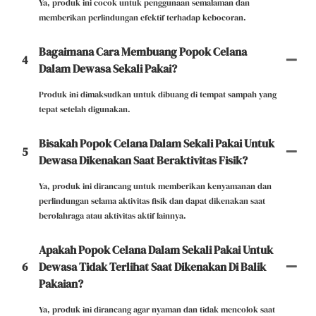
Ya, produk ini cocok untuk penggunaan semalaman dan
memberikan perlindungan efektif terhadap kebocoran.
Bagaimana Cara Membuang Popok Celana
4
Dalam Dewasa Sekali Pakai?
Produk ini dimaksudkan untuk dibuang di tempat sampah yang
tepat setelah digunakan.
Bisakah Popok Celana Dalam Sekali Pakai Untuk
5
Dewasa Dikenakan Saat Beraktivitas Fisik?
Ya, produk ini dirancang untuk memberikan kenyamanan dan
perlindungan selama aktivitas fisik dan dapat dikenakan saat
berolahraga atau aktivitas aktif lainnya.
Apakah Popok Celana Dalam Sekali Pakai Untuk
6
Dewasa Tidak Terlihat Saat Dikenakan Di Balik
Pakaian?
Ya, produk ini dirancang agar nyaman dan tidak mencolok saat