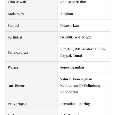
Film Bawah
Kain seperti film
Kadaluarsa
3 Tahun
Sampel
Ditawarkan
Sertifikat
ISO9001/ISO14001,CE
L/C, T/T, D/P, Western Union,
Pembayaran
Paypal, Tunai
Warna
Seperti gambar
Saluran Pencegahan
Anti Bocor
Kebocoran 3D, Pelindung
Kebocoran
Penyerapan
Permukaan Kering