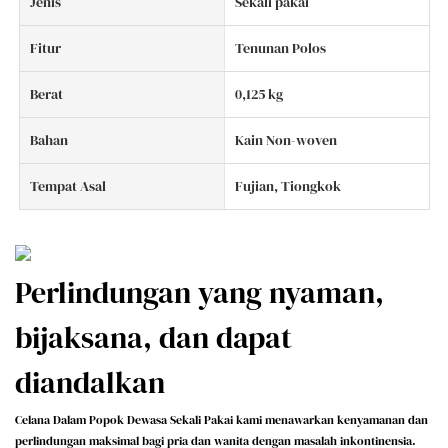
Jenis
Sekali pakai
Fitur
Tenunan Polos
Berat
0,125 kg
Bahan
Kain Non-woven
Tempat Asal
Fujian, Tiongkok
Perlindungan yang nyaman,
bijaksana, dan dapat
diandalkan
Celana Dalam Popok Dewasa Sekali Pakai kami menawarkan kenyamanan dan
perlindungan maksimal bagi pria dan wanita dengan masalah inkontinensia.