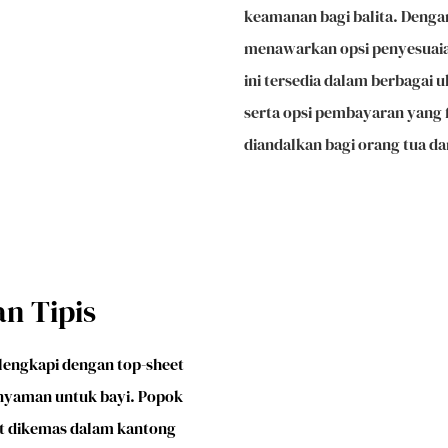
keamanan bagi balita. Denga
menawarkan opsi penyesuaian
ini tersedia dalam berbagai
serta opsi pembayaran yang 
diandalkan bagi orang tua d
an Tipis
dilengkapi dengan top-sheet
 nyaman untuk bayi. Popok
at dikemas dalam kantong