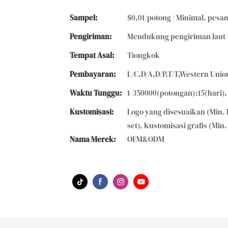
Sampel:
$0,01/potong | Minimal. pesa
Pengiriman:
Mendukung pengiriman laut
Tempat Asal:
Tiongkok
Pembayaran:
L/C,D/A,D/P,T/T,Western Un
Waktu Tunggu:
1-350000(potongan):15(hari)
Kustomisasi:
Logo yang disesuaikan (Min. 
set), Kustomisasi grafis (Min.
Nama Merek:
OEM&ODM