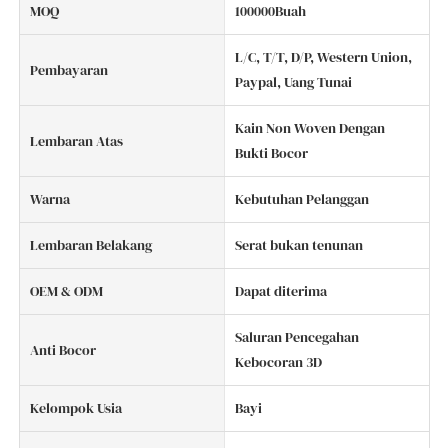
MOQ
100000Buah
L/C, T/T, D/P, Western Union,
Pembayaran
Paypal, Uang Tunai
Kain Non Woven Dengan
Lembaran Atas
Bukti Bocor
Warna
Kebutuhan Pelanggan
Lembaran Belakang
Serat bukan tenunan
OEM & ODM
Dapat diterima
Saluran Pencegahan
Anti Bocor
Kebocoran 3D
Kelompok Usia
Bayi