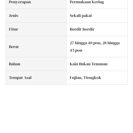
Penyerapan
Permukaan Kering
Jenis
Sekali pakai
Fitur
Bordir bordir
27 hingga 40 pon, 28 hingga
Berat
45 pon
Bahan
Kain Bukan Tenunan
Tempat Asal
Fujian, Tiongkok