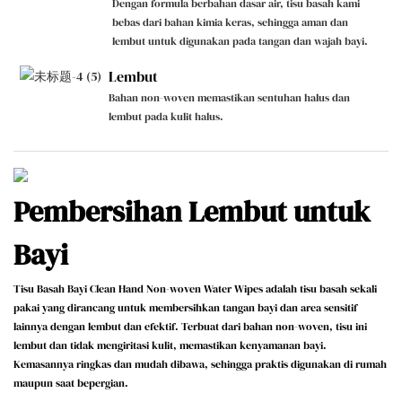
Dengan formula berbahan dasar air, tisu basah kami
bebas dari bahan kimia keras, sehingga aman dan
lembut untuk digunakan pada tangan dan wajah bayi.
Lembut
Bahan non-woven memastikan sentuhan halus dan
lembut pada kulit halus.
Pembersihan Lembut untuk
Bayi
Tisu Basah Bayi Clean Hand Non-woven Water Wipes adalah tisu basah sekali
pakai yang dirancang untuk membersihkan tangan bayi dan area sensitif
lainnya dengan lembut dan efektif. Terbuat dari bahan non-woven, tisu ini
lembut dan tidak mengiritasi kulit, memastikan kenyamanan bayi.
Kemasannya ringkas dan mudah dibawa, sehingga praktis digunakan di rumah
maupun saat bepergian.