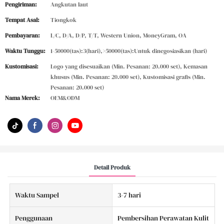
Pengiriman:
Angkutan laut
Tempat Asal:
Tiongkok
Pembayaran:
L/C, D/A, D/P, T/T, Western Union, MoneyGram, OA
Waktu Tunggu:
1-50000(tas):3(hari),>50000(tas):Untuk dinegosiasikan (hari)
Kustomisasi:
Logo yang disesuaikan (Min. Pesanan: 20.000 set), Kemasan
khusus (Min. Pesanan: 20.000 set), Kustomisasi grafis (Min.
Pesanan: 20.000 set)
Nama Merek:
OEM&ODM
Detail Produk
Waktu Sampel
3-7 hari
Penggunaan
Pembersihan Perawatan Kulit