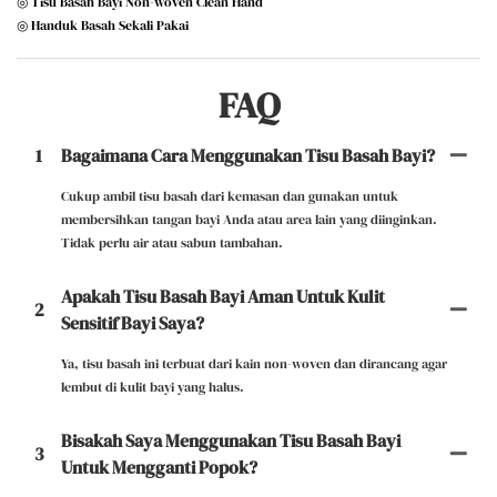
◎ Tisu Basah Bayi Non-woven Clean Hand
◎ Handuk Basah Sekali Pakai
FAQ
1
Bagaimana Cara Menggunakan Tisu Basah Bayi?
Cukup ambil tisu basah dari kemasan dan gunakan untuk
membersihkan tangan bayi Anda atau area lain yang diinginkan.
Tidak perlu air atau sabun tambahan.
Apakah Tisu Basah Bayi Aman Untuk Kulit
2
Sensitif Bayi Saya?
Ya, tisu basah ini terbuat dari kain non-woven dan dirancang agar
lembut di kulit bayi yang halus.
Bisakah Saya Menggunakan Tisu Basah Bayi
3
Untuk Mengganti Popok?