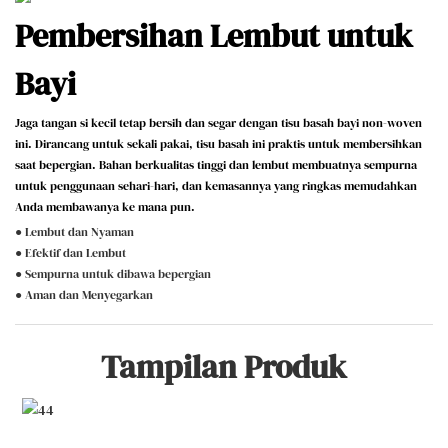
Pembersihan Lembut untuk
Bayi
Jaga tangan si kecil tetap bersih dan segar dengan tisu basah bayi non-woven
ini. Dirancang untuk sekali pakai, tisu basah ini praktis untuk membersihkan
saat bepergian. Bahan berkualitas tinggi dan lembut membuatnya sempurna
untuk penggunaan sehari-hari, dan kemasannya yang ringkas memudahkan
Anda membawanya ke mana pun.
● Lembut dan Nyaman
● Efektif dan Lembut
● Sempurna untuk dibawa bepergian
● Aman dan Menyegarkan
Tampilan Produk