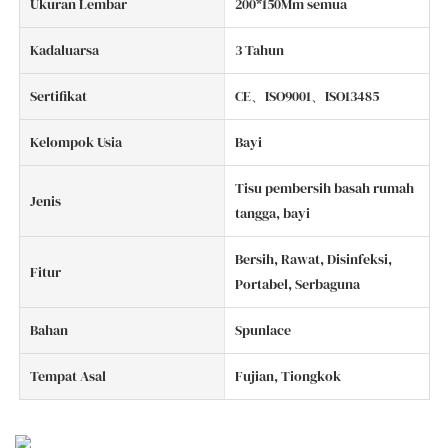
Ukuran Lembar
200*150Mm semua
Kadaluarsa
3 Tahun
Sertifikat
CE、ISO9001、ISO13485
Kelompok Usia
Bayi
Tisu pembersih basah rumah
Jenis
tangga, bayi
Bersih, Rawat, Disinfeksi,
Fitur
Portabel, Serbaguna
Bahan
Spunlace
Tempat Asal
Fujian, Tiongkok