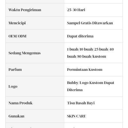
Waktu Pengiriman
25-30 Hari
Mencicipi
Sampel Gratis Ditawarkan
OEM/ODM
Dapat diterima
1 buah/10 buah/25 buah/40
Sedang Mengemas
buah/80 buah/kustom
Parfum
Permintaan Kustom
Bubby/Logo Kustom Dapat
Logo
Diterima
Nama Produk
Tisu Basah Bayi
Gunakan
SKIN CARE