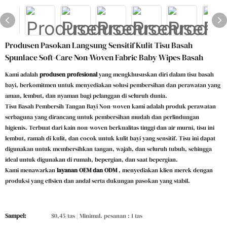
Produsen Pasokan Langsung Sensitif Kulit Tisu Basah
Spunlace Soft-Care Non-Woven Fabric Baby Wipes Basah
Kami adalah
produsen profesional
yang mengkhususkan diri dalam tisu basah
bayi, berkomitmen untuk menyediakan solusi pembersihan dan perawatan yang
aman, lembut, dan nyaman bagi pelanggan di seluruh dunia.
Tisu Basah Pembersih Tangan Bayi Non-woven kami adalah produk perawatan
serbaguna yang dirancang untuk pembersihan mudah dan perlindungan
higienis. Terbuat dari kain non-woven berkualitas tinggi dan air murni, tisu ini
lembut, ramah di kulit, dan cocok untuk kulit bayi yang sensitif. Tisu ini dapat
digunakan untuk membersihkan tangan, wajah, dan seluruh tubuh, sehingga
ideal untuk digunakan di rumah, bepergian, dan saat bepergian.
Kami menawarkan
layanan OEM dan ODM
, menyediakan klien merek dengan
produksi yang efisien dan andal serta dukungan pasokan yang stabil.
Sampel:
$0,45/tas | Minimal. pesanan : 1 tas