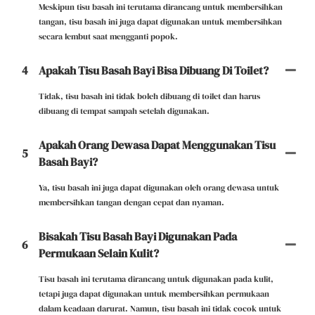
Meskipun tisu basah ini terutama dirancang untuk membersihkan
tangan, tisu basah ini juga dapat digunakan untuk membersihkan
secara lembut saat mengganti popok.
4
Apakah Tisu Basah Bayi Bisa Dibuang Di Toilet?
Tidak, tisu basah ini tidak boleh dibuang di toilet dan harus
dibuang di tempat sampah setelah digunakan.
Apakah Orang Dewasa Dapat Menggunakan Tisu
5
Basah Bayi?
Ya, tisu basah ini juga dapat digunakan oleh orang dewasa untuk
membersihkan tangan dengan cepat dan nyaman.
Bisakah Tisu Basah Bayi Digunakan Pada
6
Permukaan Selain Kulit?
Tisu basah ini terutama dirancang untuk digunakan pada kulit,
tetapi juga dapat digunakan untuk membersihkan permukaan
dalam keadaan darurat. Namun, tisu basah ini tidak cocok untuk