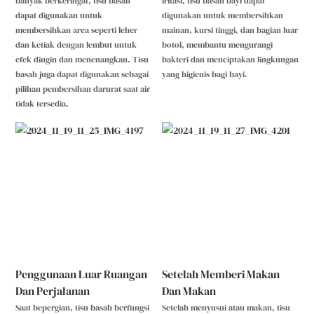
banyak berkeringat, tisu basah
iritasi, tisu basah bayi dapat
dapat digunakan untuk
digunakan untuk membersihkan
membersihkan area seperti leher
mainan, kursi tinggi, dan bagian luar
dan ketiak dengan lembut untuk
botol, membantu mengurangi
efek dingin dan menenangkan. Tisu
bakteri dan menciptakan lingkungan
basah juga dapat digunakan sebagai
yang higienis bagi bayi.
pilihan pembersihan darurat saat air
tidak tersedia.
Penggunaan Luar Ruangan
Setelah Memberi Makan
Dan Perjalanan
Dan Makan
Saat bepergian, tisu basah berfungsi
Setelah menyusui atau makan, tisu