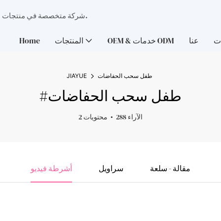
شركة متخصصة في منتجات النظافة الشخصية تتمتع بقدرات قوية في تطوير العلامات التجارية الأصلية.
ت
عنا
OEM & خدمات ODM
المنتجات
Home
طفل سحب الحفاضات
JIAYUE
#طفل سحب الحفاضات
288 الآراء
2 محتويات
مقالة - سلعة
سراويل
أشرطة فيديو