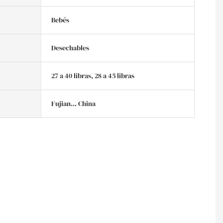
Bebés
Desechables
27 a 40 libras, 28 a 45 libras
Fujian... China