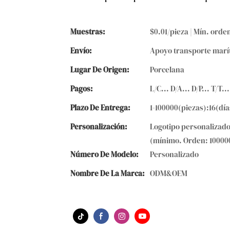
Muestras:
$0.01/pieza | Mín. orden
Envío:
Apoyo transporte marí
Lugar De Origen:
Porcelana
Pagos:
L/C... D/A... D/P... T/
Plazo De Entrega:
1-100000(piezas):16(dí
Personalización:
Logotipo personalizado
(mínimo. Orden: 100000
Número De Modelo:
Personalizado
Nombre De La Marca:
ODM&OEM