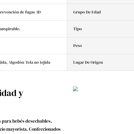
prevención de fugas 3D
Grupo De Edad
anspirable.
Tipo
Peso
jida, Algodón/Tela no tejida
Lugar De Origen
idad y
es para bebés desechables,
ecio mayorista. Confeccionados