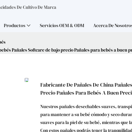
acidades De Cultivo De Marca
Productos
Servicios OEM & ODM
Acerca De Nosotro
bés
bebés Pañales Softcare de bajo precio Pañales para bebés a buen p
Fabricante De Pañales De China Pañales
Precio Pañales Para Bebés A Buen Prec
Nuestros pañales desechables suaves, transp
para mantener a su bebé cómodo y seco durante
suaves para la piel de su bebé, mientras que l
Con estos pañales podrás tener la tranquilida