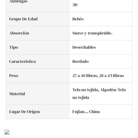
Antifugas
3D
Grupo De Edad
Bebés
Absorción
Suave y transpirable.
Tipo
Desechables
Característica
Bordado
Peso
27 a 40 libras, 28 a 45 libras
Tela no tejida, Algodón/Tela
Material
no tejida
Lugar De Origen
Fujian... China