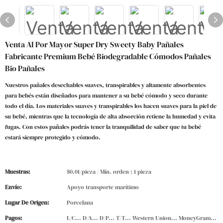
Venta Al Por Mayor Super Dry Sweety Baby Pañales
Fabricante Premium Bebé Biodegradable Cómodos Pañales
Bio Pañales
Nuestros pañales desechables suaves, transpirables y altamente absorbentes
para bebés están diseñados para mantener a su bebé cómodo y seco durante
todo el día. Los materiales suaves y transpirables los hacen suaves para la piel de
su bebé, mientras que la tecnología de alta absorción retiene la humedad y evita
fugas. Con estos pañales podrás tener la tranquilidad de saber que tu bebé
estará siempre protegido y cómodo.
Muestras:
$0.01/pieza | Mín. orden : 1 pieza
Envío:
Apoyo transporte marítimo
Lugar De Origen:
Porcelana
Pagos:
L/C... D/A... D/P... T/T... Western Union... MoneyGram...