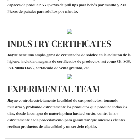
capaces de producir 550 piezas de pull-ups para bebés por minuto y 230
Piezas de pañales para adultos por minuto.
INDUSTRY CERTIFICATES
Jiayue tiene una amplia gama de certificados de solidez en la industria de la
higiene, incluida una gama de certificados de productos, así como CE, SGS,
ISO. 9001&13485, certificado de venta gratuito, etc.
EXPERIMENTAL TEAM
Jiayue controla estrictamente la calidad de sus productos, tomando
muestras y probando estrictamente los productos que produce todos los
días, desde la compra de materia prima hasta el envío, controlamos
estrictamente cada procedimiento para garantizar que nuestros clientes
reciban productos de alta calidad y un servicio rápido.