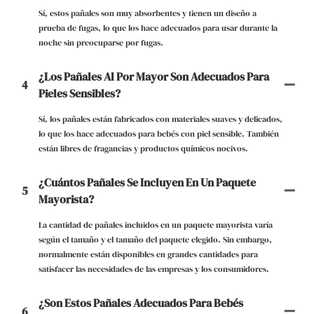
Sí, estos pañales son muy absorbentes y tienen un diseño a
prueba de fugas, lo que los hace adecuados para usar durante la
noche sin preocuparse por fugas.
¿Los Pañales Al Por Mayor Son Adecuados Para
4
Pieles Sensibles?
Sí, los pañales están fabricados con materiales suaves y delicados,
lo que los hace adecuados para bebés con piel sensible. También
están libres de fragancias y productos químicos nocivos.
¿Cuántos Pañales Se Incluyen En Un Paquete
5
Mayorista?
La cantidad de pañales incluidos en un paquete mayorista varía
según el tamaño y el tamaño del paquete elegido. Sin embargo,
normalmente están disponibles en grandes cantidades para
satisfacer las necesidades de las empresas y los consumidores.
¿Son Estos Pañales Adecuados Para Bebés
6