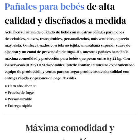
Pañales para bebés
de alta
calidad y diseñados a medida
Actualice su rutina de cuidado de bebé con nuestros pañales para bebés
desechables, suaves, transpirables, personalizados, más vendidos, a precio
mayorista. Confeccionados con tela no tejida, una sábana superior suave de
algodón y un canal de prevención de fugas 3D, nuestros pañales brindan la
máxima comodidad y protección para bebés que pesan entre 6 y 22 kg. Con
los servicios ODM y OEM disponibles, puede confiar en nuestro experimentado
equipo de producción y ventas para entregar productos de alta calidad con
entrega rápida y opciones de pago flexibles.
● Ultra absorbente
● Prueba de fugas
● Personalizable
● Entrega rápida
Máxima comodidad y