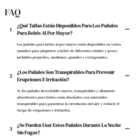
FAQ
¿Qué Tallas Están Disponibles Para Los Pañales
1
Para Bebés Al Por Mayor?
Los pañales para bebés al por mayor están disponibles en varios
tamaños para adaptarse a bebés de diferentes edades y pesos,
incluidos pequeños, medianos, grandes y extragrandes.
¿Los Pañales Son Transpirables Para Prevenir
2
Erupciones E Irritación?
Sí, los pañales desechables suaves, transpirables y altamente
absorbentes para bebés están diseñados con materiales
transpirables para garantizar la circulación del aire y reducir el
riesgo de erupciones e irritación.
¿Se Pueden Usar Estos Pañales Durante La Noche
3
Sin Fugas?