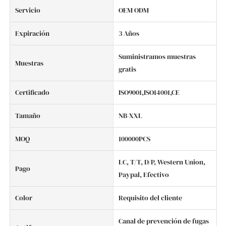
Servicio
OEM ODM
Expiración
3 Años
Suministramos muestras
Muestras
gratis
Certificado
ISO9001,ISO14001,CE
Tamaño
NB-XXL
MOQ
100000PCS
LC, T/T, D/P, Western Union,
Pago
Paypal, Efectivo
Color
Requisito del cliente
Canal de prevención de fugas