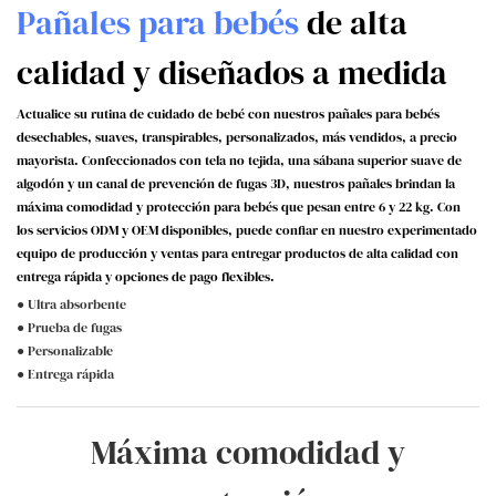
Pañales para bebés
de alta
calidad y diseñados a medida
Actualice su rutina de cuidado de bebé con nuestros pañales para bebés
desechables, suaves, transpirables, personalizados, más vendidos, a precio
mayorista. Confeccionados con tela no tejida, una sábana superior suave de
algodón y un canal de prevención de fugas 3D, nuestros pañales brindan la
máxima comodidad y protección para bebés que pesan entre 6 y 22 kg. Con
los servicios ODM y OEM disponibles, puede confiar en nuestro experimentado
equipo de producción y ventas para entregar productos de alta calidad con
entrega rápida y opciones de pago flexibles.
● Ultra absorbente
● Prueba de fugas
● Personalizable
● Entrega rápida
Máxima comodidad y