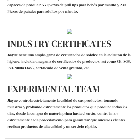
capaces de producir 550 piezas de pull-ups para bebés por minuto y 230
Piezas de pañales para adultos por minuto.
INDUSTRY CERTIFICATES
Jiayue tiene una amplia gama de certificados de solidez en la industria de la
higiene, incluida una gama de certificados de productos, así como CE, SGS,
ISO. 9001&13485, certificado de venta gratuito, etc.
EXPERIMENTAL TEAM
Jiayue controla estrictamente la calidad de sus productos, tomando
muestras y probando estrictamente los productos que produce todos los
días, desde la compra de materia prima hasta el envío, controlamos
estrictamente cada procedimiento para garantizar que nuestros clientes
reciban productos de alta calidad y un servicio rápido.