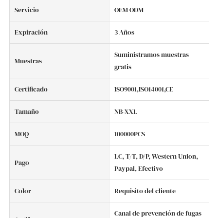
Servicio
OEM ODM
Expiración
3 Años
Suministramos muestras
Muestras
gratis
Certificado
ISO9001,ISO14001,CE
Tamaño
NB-XXL
MOQ
100000PCS
LC, T/T, D/P, Western Union,
Pago
Paypal, Efectivo
Color
Requisito del cliente
Canal de prevención de fugas