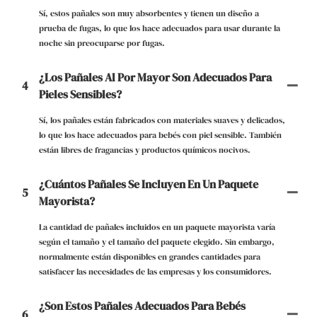
Sí, estos pañales son muy absorbentes y tienen un diseño a
prueba de fugas, lo que los hace adecuados para usar durante la
noche sin preocuparse por fugas.
¿Los Pañales Al Por Mayor Son Adecuados Para
4
Pieles Sensibles?
Sí, los pañales están fabricados con materiales suaves y delicados,
lo que los hace adecuados para bebés con piel sensible. También
están libres de fragancias y productos químicos nocivos.
¿Cuántos Pañales Se Incluyen En Un Paquete
5
Mayorista?
La cantidad de pañales incluidos en un paquete mayorista varía
según el tamaño y el tamaño del paquete elegido. Sin embargo,
normalmente están disponibles en grandes cantidades para
satisfacer las necesidades de las empresas y los consumidores.
¿Son Estos Pañales Adecuados Para Bebés
6