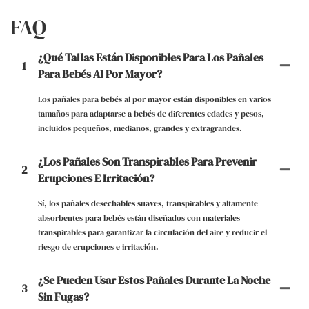
FAQ
¿Qué Tallas Están Disponibles Para Los Pañales
1
Para Bebés Al Por Mayor?
Los pañales para bebés al por mayor están disponibles en varios
tamaños para adaptarse a bebés de diferentes edades y pesos,
incluidos pequeños, medianos, grandes y extragrandes.
¿Los Pañales Son Transpirables Para Prevenir
2
Erupciones E Irritación?
Sí, los pañales desechables suaves, transpirables y altamente
absorbentes para bebés están diseñados con materiales
transpirables para garantizar la circulación del aire y reducir el
riesgo de erupciones e irritación.
¿Se Pueden Usar Estos Pañales Durante La Noche
3
Sin Fugas?