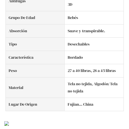
Antifugas
3D
Grupo De Edad
Bebés
Absorción
Suave y transpirable.
Tipo
Desechables
Característica
Bordado
Peso
27 a 40 libras, 28 a 45 libras
Tela no tejida, Algodón/Tela
Material
no tejida
Lugar De Origen
Fujian... China