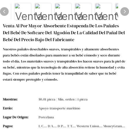
Venta Al Por Mayor Absorbente Estupenda De Los Pañales
Del Bebé De Softcare Del Algodón De La Calidad Del Pañal Del
Bebé Del Precio Bajo Del Fabricante
Nuestros pañales desechables suaves, transpirables y altamente absorbentes
para bebés están diseñados para mantener a su bebé cómodo y seco durante
todo el día. Los materiales suaves y transpirables los hacen suaves para la piel de
su bebé, mientras que la tecnología de alta absorción retiene la humedad y evita
fugas. Con estos pañales podrás tener la tranquilidad de saber que tu bebé
estará siempre protegido y cómodo.
Muestras:
$0.01/pieza | Mín. orden : 1 pieza
Envío:
Apoyo transporte marítimo
Lugar De Origen:
Porcelana
Pagos:
L/C... D/A... D/P... T/T... Western Union... MoneyGram...