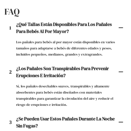
FAQ
¿Qué Tallas Están Disponibles Para Los Pañales
1
Para Bebés Al Por Mayor?
Los pañales para bebés al por mayor están disponibles en varios
tamaños para adaptarse a bebés de diferentes edades y pesos,
incluidos pequeños, medianos, grandes y extragrandes.
¿Los Pañales Son Transpirables Para Prevenir
2
Erupciones E Irritación?
Sí, los pañales desechables suaves, transpirables y altamente
absorbentes para bebés están diseñados con materiales
transpirables para garantizar la circulación del aire y reducir el
riesgo de erupciones e irritación.
¿Se Pueden Usar Estos Pañales Durante La Noche
3
Sin Fugas?