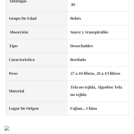
Antifugas
3D
Grupo De Edad
Bebés
Absorción
Suave y transpirable.
Tipo
Desechables
Característica
Bordado
Peso
27 a 40 libras, 28 a 45 libras
Tela no tejida, Algodón/Tela
Material
no tejida
Lugar De Origen
Fujian... China