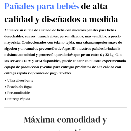
Pañales para bebés
de alta
calidad y diseñados a medida
Actualice su rutina de cuidado de bebé con nuestros pañales para bebés
desechables, suaves, transpirables, personalizados, más vendidos, a precio
mayorista. Confeccionados con tela no tejida, una sábana superior suave de
algodón y un canal de prevención de fugas 3D, nuestros pañales brindan la
máxima comodidad y protección para bebés que pesan entre 6 y 22 kg. Con
los servicios ODM y OEM disponibles, puede confiar en nuestro experimentado
equipo de producción y ventas para entregar productos de alta calidad con
entrega rápida y opciones de pago flexibles.
● Ultra absorbente
● Prueba de fugas
● Personalizable
● Entrega rápida
Máxima comodidad y