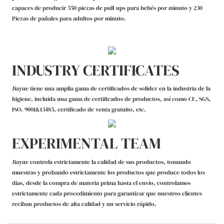
capaces de producir 550 piezas de pull-ups para bebés por minuto y 230
Piezas de pañales para adultos por minuto.
INDUSTRY CERTIFICATES
Jiayue tiene una amplia gama de certificados de solidez en la industria de la
higiene, incluida una gama de certificados de productos, así como CE, SGS,
ISO. 9001&13485, certificado de venta gratuito, etc.
EXPERIMENTAL TEAM
Jiayue controla estrictamente la calidad de sus productos, tomando
muestras y probando estrictamente los productos que produce todos los
días, desde la compra de materia prima hasta el envío, controlamos
estrictamente cada procedimiento para garantizar que nuestros clientes
reciban productos de alta calidad y un servicio rápido.