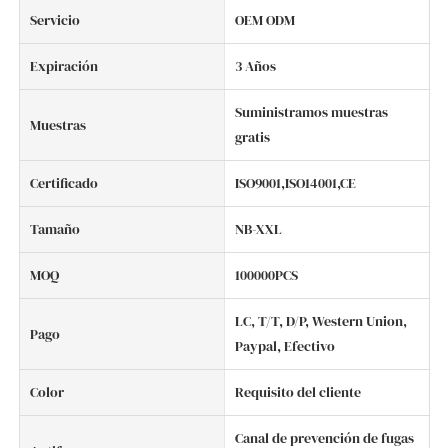
Servicio
OEM ODM
Expiración
3 Años
Suministramos muestras
Muestras
gratis
Certificado
ISO9001,ISO14001,CE
Tamaño
NB-XXL
MOQ
100000PCS
LC, T/T, D/P, Western Union,
Pago
Paypal, Efectivo
Color
Requisito del cliente
Canal de prevención de fugas