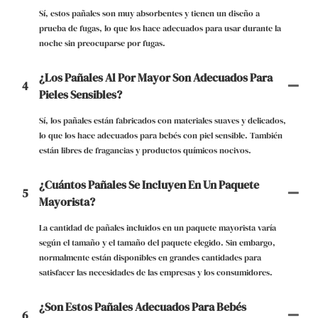
Sí, estos pañales son muy absorbentes y tienen un diseño a
prueba de fugas, lo que los hace adecuados para usar durante la
noche sin preocuparse por fugas.
¿Los Pañales Al Por Mayor Son Adecuados Para
4
Pieles Sensibles?
Sí, los pañales están fabricados con materiales suaves y delicados,
lo que los hace adecuados para bebés con piel sensible. También
están libres de fragancias y productos químicos nocivos.
¿Cuántos Pañales Se Incluyen En Un Paquete
5
Mayorista?
La cantidad de pañales incluidos en un paquete mayorista varía
según el tamaño y el tamaño del paquete elegido. Sin embargo,
normalmente están disponibles en grandes cantidades para
satisfacer las necesidades de las empresas y los consumidores.
¿Son Estos Pañales Adecuados Para Bebés
6