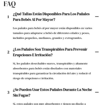
FAQ
¿Qué Tallas Están Disponibles Para Los Pañales
1
Para Bebés Al Por Mayor?
Los pañales para bebés al por mayor están disponibles en varios
tamaños para adaptarse a bebés de diferentes edades y pesos,
incluidos pequeños, medianos, grandes y extragrandes.
¿Los Pañales Son Transpirables Para Prevenir
2
Erupciones E Irritación?
Sí, los pañales desechables suaves, transpirables y altamente
absorbentes para bebés están diseñados con materiales
transpirables para garantizar la circulación del aire y reducir el
riesgo de erupciones e irritación.
¿Se Pueden Usar Estos Pañales Durante La Noche
3
Sin Fugas?
Sí, estos pañales son muy absorbentes y tienen un diseño a