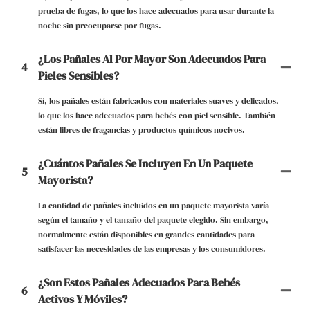
prueba de fugas, lo que los hace adecuados para usar durante la
noche sin preocuparse por fugas.
¿Los Pañales Al Por Mayor Son Adecuados Para
4
Pieles Sensibles?
Sí, los pañales están fabricados con materiales suaves y delicados,
lo que los hace adecuados para bebés con piel sensible. También
están libres de fragancias y productos químicos nocivos.
¿Cuántos Pañales Se Incluyen En Un Paquete
5
Mayorista?
La cantidad de pañales incluidos en un paquete mayorista varía
según el tamaño y el tamaño del paquete elegido. Sin embargo,
normalmente están disponibles en grandes cantidades para
satisfacer las necesidades de las empresas y los consumidores.
¿Son Estos Pañales Adecuados Para Bebés
6
Activos Y Móviles?