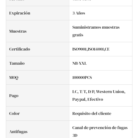
Expiración
3 Años
Suministramos muestras
Muestras
gratis
Certificado
ISO9001,ISO14001,CE
Tamaño
NB-XXL
MOQ
100000PCS
LC, T/T, D/P, Western Union,
Pago
Paypal, Efectivo
Color
Requisito del cliente
Canal de prevención de fugas
Antifugas
3D