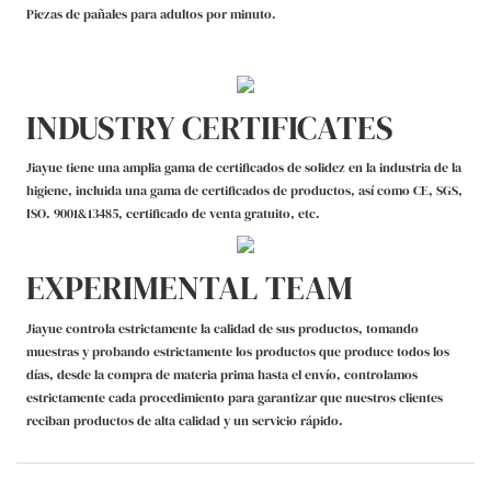
Piezas de pañales para adultos por minuto.
INDUSTRY CERTIFICATES
Jiayue tiene una amplia gama de certificados de solidez en la industria de la
higiene, incluida una gama de certificados de productos, así como CE, SGS,
ISO. 9001&13485, certificado de venta gratuito, etc.
EXPERIMENTAL TEAM
Jiayue controla estrictamente la calidad de sus productos, tomando
muestras y probando estrictamente los productos que produce todos los
días, desde la compra de materia prima hasta el envío, controlamos
estrictamente cada procedimiento para garantizar que nuestros clientes
reciban productos de alta calidad y un servicio rápido.