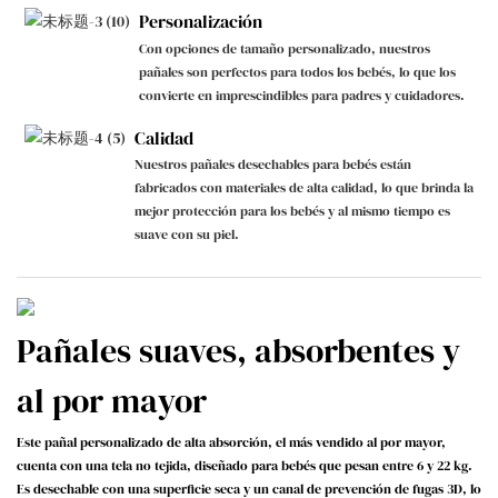
Personalización
Con opciones de tamaño personalizado, nuestros
pañales son perfectos para todos los bebés, lo que los
convierte en imprescindibles para padres y cuidadores.
Calidad
Nuestros pañales desechables para bebés están
fabricados con materiales de alta calidad, lo que brinda la
mejor protección para los bebés y al mismo tiempo es
suave con su piel.
Pañales suaves, absorbentes y
al por mayor
Este pañal personalizado de alta absorción, el más vendido al por mayor,
cuenta con una tela no tejida, diseñado para bebés que pesan entre 6 y 22 kg.
Es desechable con una superficie seca y un canal de prevención de fugas 3D, lo