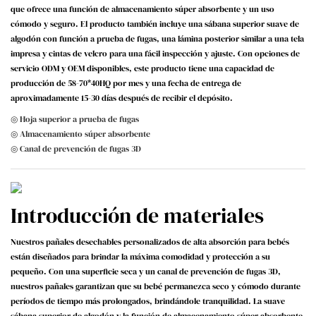
que ofrece una función de almacenamiento súper absorbente y un uso
cómodo y seguro. El producto también incluye una sábana superior suave de
algodón con función a prueba de fugas, una lámina posterior similar a una tela
impresa y cintas de velcro para una fácil inspección y ajuste. Con opciones de
servicio ODM y OEM disponibles, este producto tiene una capacidad de
producción de 58-70*40HQ por mes y una fecha de entrega de
aproximadamente 15-30 días después de recibir el depósito.
◎ Hoja superior a prueba de fugas
◎ Almacenamiento súper absorbente
◎ Canal de prevención de fugas 3D
Introducción de materiales
Nuestros pañales desechables personalizados de alta absorción para bebés
están diseñados para brindar la máxima comodidad y protección a su
pequeño. Con una superficie seca y un canal de prevención de fugas 3D,
nuestros pañales garantizan que su bebé permanezca seco y cómodo durante
períodos de tiempo más prolongados, brindándole tranquilidad. La suave
sábana superior de algodón y la función de almacenamiento súper absorbente