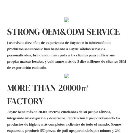
STRONG OEM&ODM SERVICE
Los más de diez años de experiencia de Jiayue en la fabricación de
productos sanitarios le han brindado a Jiayue sólidos servicios
personalizados, brindando más ayuda a los clientes para cultivar sus
propias marcas locales, y cultivamos más de 5 diez millones de clientes OEM
de exportación cada año.
MORE THAN 20000㎡
FACTORY
Jiayue tiene más de 20.000 metros cuadrados de su propia fábrica,
integrando investigación y desarrollo, fabricación y proporcionando los
productos de higiene más completos a clientes de todo el mundo. Somos
capaces de producir 550 piezas de pull-ups para bebés por minuto y 230