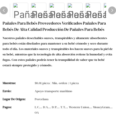
Pañales Para Bebés Proveedores Verificados Pañales Para
Bebés De Alta Calidad Producción De Pañales Para Bebés
Nuestros pañales desechables suaves, transpirables y altamente absorbentes
para bebés están diseñados para mantener a su bebé cómodo y seco durante
todo el día. Los materiales suaves y transpirables los hacen suaves para la piel de
su bebé, mientras que la tecnología de alta absorción retiene la humedad y evita
fugas. Con estos pañales podrás tener la tranquilidad de saber que tu bebé
estará siempre protegido y cómodo.
Muestras:
$0.01/pieza | Mín. orden : 1 pieza
Envío:
Apoyo transporte marítimo
Lugar De Origen:
Porcelana
Pagos:
L/C... D/A... D/P... T/T... Western Union... MoneyGram...
OA