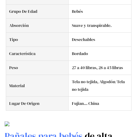
Grupo De Edad
Bebés
Absorción
Suave y transpirable.
Tipo
Desechables
Característica
Bordado
Peso
27 a 40 libras, 28 a 45 libras
Tela no tejida, Algodón/Tela
Material
no tejida
Lugar De Origen
Fujian... China
Pañales para bebés
de alta