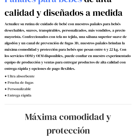
calidad y diseñados a medida
Actualice su rutina de cuidado de bebé con nuestros pañales para bebés
desechables, suaves, transpirables, personalizados, más vendidos, a precio
mayorista. Confeccionados con tela no tejida, una sábana superior suave de
algodón y un canal de prevención de fugas 3D, nuestros pañales brindan la
máxima comodidad y protección para bebés que pesan entre 6 y 22 kg. Con
los servicios ODM y OEM disponibles, puede confiar en nuestro experimentado
equipo de producción y ventas para entregar productos de alta calidad con
entrega rápida y opciones de pago flexibles.
● Ultra absorbente
● Prueba de fugas
● Personalizable
● Entrega rápida
Máxima comodidad y
protección