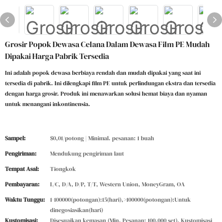
Grosir Popok Dewasa Celana Dalam Dewasa Film PE Mudah
Dipakai Harga Pabrik Tersedia
Ini adalah popok dewasa berbiaya rendah dan mudah dipakai yang saat ini
tersedia di pabrik. Ini dilengkapi film PE untuk perlindungan ekstra dan tersedia
dengan harga grosir. Produk ini menawarkan solusi hemat biaya dan nyaman
untuk menangani inkontinensia.
Sampel:
$0,01/potong | Minimal. pesanan: 1 buah
Pengiriman:
Mendukung pengiriman laut
Tempat Asal:
Tiongkok
Pembayaran:
L/C, D/A, D/P, T/T, Western Union, MoneyGram, OA
Waktu Tunggu:
1-100000(potongan):15(hari),>100000(potongan):Untuk
dinegosiasikan(hari)
Kustomisasi:
Disesuaikan kemasan (Min. Pesanan: 100.000 set), Kustomisasi