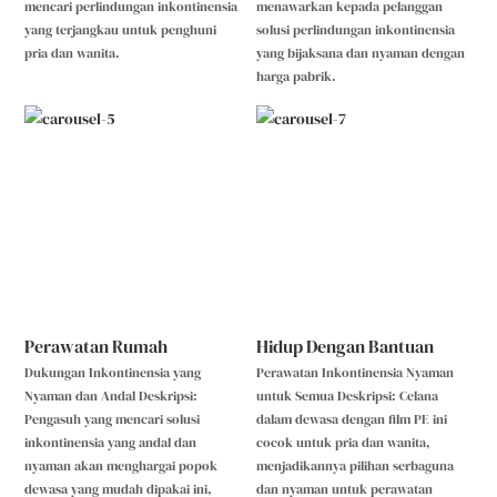
mencari perlindungan inkontinensia
menawarkan kepada pelanggan
yang terjangkau untuk penghuni
solusi perlindungan inkontinensia
pria dan wanita.
yang bijaksana dan nyaman dengan
harga pabrik.
Perawatan Rumah
Hidup Dengan Bantuan
Dukungan Inkontinensia yang
Perawatan Inkontinensia Nyaman
Nyaman dan Andal Deskripsi:
untuk Semua Deskripsi: Celana
Pengasuh yang mencari solusi
dalam dewasa dengan film PE ini
inkontinensia yang andal dan
cocok untuk pria dan wanita,
nyaman akan menghargai popok
menjadikannya pilihan serbaguna
dewasa yang mudah dipakai ini,
dan nyaman untuk perawatan