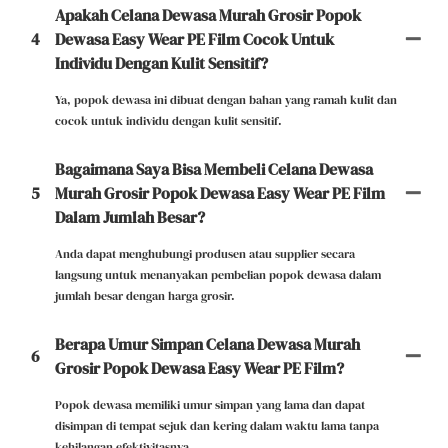
Apakah Celana Dewasa Murah Grosir Popok
4
Dewasa Easy Wear PE Film Cocok Untuk
Individu Dengan Kulit Sensitif?
Ya, popok dewasa ini dibuat dengan bahan yang ramah kulit dan
cocok untuk individu dengan kulit sensitif.
Bagaimana Saya Bisa Membeli Celana Dewasa
5
Murah Grosir Popok Dewasa Easy Wear PE Film
Dalam Jumlah Besar?
Anda dapat menghubungi produsen atau supplier secara
langsung untuk menanyakan pembelian popok dewasa dalam
jumlah besar dengan harga grosir.
Berapa Umur Simpan Celana Dewasa Murah
6
Grosir Popok Dewasa Easy Wear PE Film?
Popok dewasa memiliki umur simpan yang lama dan dapat
disimpan di tempat sejuk dan kering dalam waktu lama tanpa
kehilangan efektivitasnya.