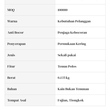
MOQ
100000
Warna
Kebutuhan Pelanggan
Anti Bocor
Penjaga Kebocoran
Penyerapan
Permukaan Kering
Jenis
Sekali pakai
Fitur
Tenun Polos
Berat
0.135 kg
Bahan
Kain Bukan Tenunan
Tempat Asal
Fujian, Tiongkok