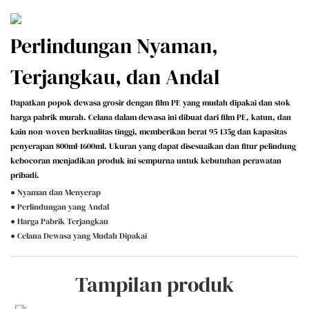
Perlindungan Nyaman,
Terjangkau, dan Andal
Dapatkan popok dewasa grosir dengan film PE yang mudah dipakai dan stok
harga pabrik murah. Celana dalam dewasa ini dibuat dari film PE, katun, dan
kain non-woven berkualitas tinggi, memberikan berat 95-135g dan kapasitas
penyerapan 800ml-1600ml. Ukuran yang dapat disesuaikan dan fitur pelindung
kebocoran menjadikan produk ini sempurna untuk kebutuhan perawatan
pribadi.
● Nyaman dan Menyerap
● Perlindungan yang Andal
● Harga Pabrik Terjangkau
● Celana Dewasa yang Mudah Dipakai
Tampilan produk